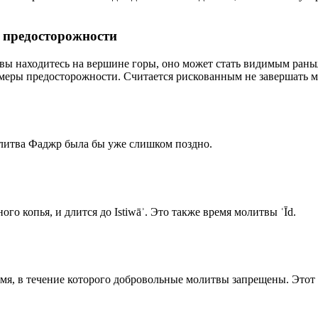
р предосторожности
 вы находитесь на вершине горы, оно может стать видимым рань
меры предосторожности. Считается рискованным не завершать м
олитва Фаджр была бы уже слишком поздно.
го копья, и длится до Istiwāʾ. Это также время молитвы ʿĪd.
емя, в течение которого добровольные молитвы запрещены. Этот 