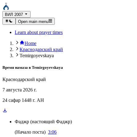
ВИЛ 2007
Open main menu
Learn about prayer times
Home
Краснодарский край
Temirgoyevskaya
Время намаза в
Temirgoyevskaya
Краснодарский край
7 августа 2026 г.
24 сафар 1448 г. AH
Фаджр
(
настоящий Фаджр
)
(
Начало поста
)
3:06