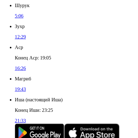
Шурук
5:06
Зухр
12:29
Аср
Конец Аср
:
19:05
16:26
Магриб
19:43
Иша
(
настоящий Иша
)
Конец Иши
:
23:25
21:33