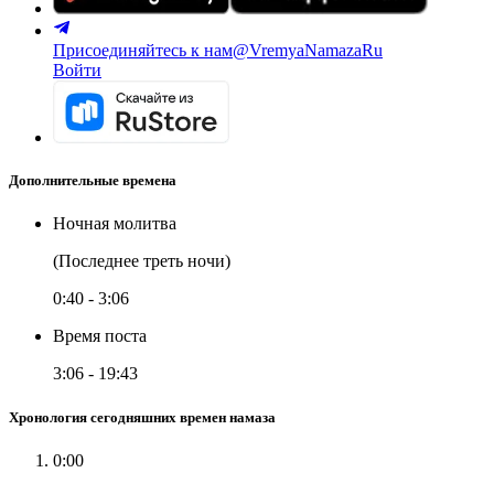
Присоединяйтесь к нам
@VremyaNamazaRu
Войти
Дополнительные времена
Ночная молитва
(Последнее треть ночи)
0:40
-
3:06
Время поста
3:06
-
19:43
Хронология сегодняшних времен намаза
0:00