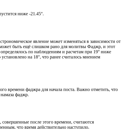
том солнце не опустится ниже -21.45°.
астрономическое явление может изменяться в зависимости от
я может быть ещё слишком рано для молитвы Фаджр, и этот
 определялось по наблюдениям и расчетам при 19° ниже
становлено на 18°, что ранее считалось мнением
ого времени фаджра для начала поста. Важно отметить, что
 намаза фаджр.
, совершенные после этого времени, считаются
ренным, что время действительно наступило.