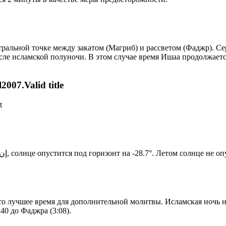
альной точке между закатом (Магриб) и рассветом (Фаджр). Сере
сле исламской полуночи. В этом случае время Ишаа продолжаетс
007.Valid title
t
Новый день по солнечному календарю. Сегодня, إن شاء الله, солнце опустится под горизонт на -28.7°. Лето
то лучшее время для дополнительной молитвы. Исламская ночь на
40 до Фаджра (3:08).