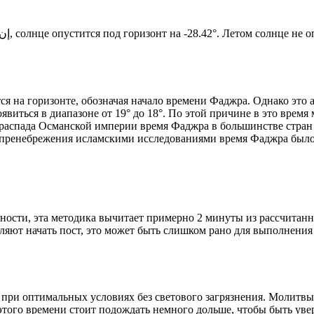
Новый день по солнечному календарю. Сегодня, إن شاء الله, солнце опустится под горизонт на -28.42°. Ле
я на горизонте, обозначая начало времени Фаджра. Однако это 
явиться в диапазоне от 19° до 18°. По этой причине в это врем
До распада Османской империи время Фаджра в большинстве стран
 пренебрежения исламскими исследованиями время Фаджра было у
ности, эта методика вычитает примерно 2 минуты из рассчитанн
ляют начать пост, это может быть слишком рано для выполнения
 при оптимальных условиях без светового загрязнения. Молитвы
этого времени стоит подождать немного дольше, чтобы быть уве