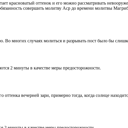
етает красноватый оттенок и его можно рассматривать невооруж
 обязанность совершить молитву Аср до времени молитвы Магриб
рю. Во многих случаях молиться и разрывать пост было бы слишк
ются 2 минуты в качестве меры предосторожности.
 оттенка вечерней зари, примерно тогда, когда солнце находитс
я 2 минуты в качестве меры предосторожности.