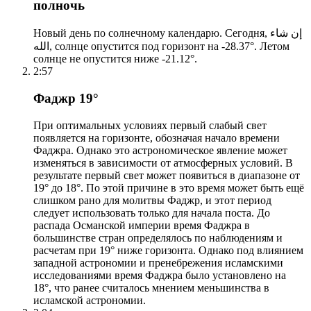
полночь
Новый день по солнечному календарю. Сегодня, إن شاء
الله, солнце опустится под горизонт на -28.37°. Летом
солнце не опустится ниже -21.12°.
2:57
Фаджр 19°
При оптимальных условиях первый слабый свет
появляется на горизонте, обозначая начало времени
Фаджра. Однако это астрономическое явление может
изменяться в зависимости от атмосферных условий. В
результате первый свет может появиться в диапазоне от
19° до 18°. По этой причине в это время может быть ещё
слишком рано для молитвы Фаджр, и этот период
следует использовать только для начала поста. До
распада Османской империи время Фаджра в
большинстве стран определялось по наблюдениям и
расчетам при 19° ниже горизонта. Однако под влиянием
западной астрономии и пренебрежения исламскими
исследованиями время Фаджра было установлено на
18°, что ранее считалось мнением меньшинства в
исламской астрономии.