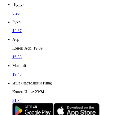
Шурук
5:20
Зухр
12:37
Аср
Конец Аср
:
19:09
16:33
Магриб
19:45
Иша
(
настоящий Иша
)
Конец Иши
:
23:34
21:35