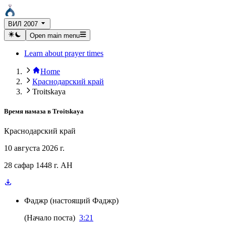
ВИЛ 2007
Open main menu
Learn about prayer times
Home
Краснодарский край
Troitskaya
Время намаза в
Troitskaya
Краснодарский край
10 августа 2026 г.
28 сафар 1448 г. AH
Фаджр
(
настоящий Фаджр
)
(
Начало поста
)
3:21