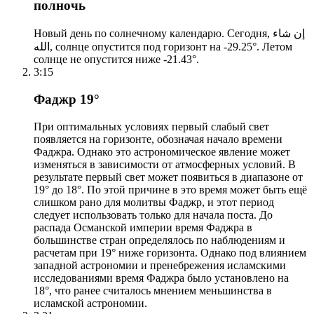
полночь
Новый день по солнечному календарю. Сегодня, إن شاء
الله, солнце опустится под горизонт на -29.25°. Летом
солнце не опустится ниже -21.43°.
3:15
Фаджр 19°
При оптимальных условиях первый слабый свет
появляется на горизонте, обозначая начало времени
Фаджра. Однако это астрономическое явление может
изменяться в зависимости от атмосферных условий. В
результате первый свет может появиться в диапазоне от
19° до 18°. По этой причине в это время может быть ещё
слишком рано для молитвы Фаджр, и этот период
следует использовать только для начала поста. До
распада Османской империи время Фаджра в
большинстве стран определялось по наблюдениям и
расчетам при 19° ниже горизонта. Однако под влиянием
западной астрономии и пренебрежения исламскими
исследованиями время Фаджра было установлено на
18°, что ранее считалось мнением меньшинства в
исламской астрономии.