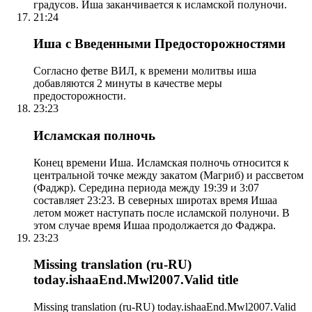
градусов. Иша заканчивается к исламской полуночи.
21:24
Иша с Введенными Предосторожностями
Согласно фетве ВИЛ, к времени молитвы иша
добавляются 2 минуты в качестве меры
предосторожности.
23:23
Исламская полночь
Конец времени Иша. Исламская полночь относится к
центральной точке между закатом (Магриб) и рассветом
(Фаджр). Середина периода между 19:39 и 3:07
составляет 23:23. В северных широтах время Ишаа
летом может наступать после исламской полуночи. В
этом случае время Ишаа продолжается до Фаджра.
23:23
Missing translation (ru-RU)
today.ishaaEnd.Mwl2007.Valid title
Missing translation (ru-RU) today.ishaaEnd.Mwl2007.Valid