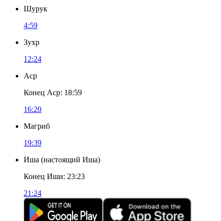
Шурук
4:59
Зухр
12:24
Аср
Конец Аср
:
18:59
16:20
Магриб
19:39
Иша
(
настоящий Иша
)
Конец Иши
:
23:23
21:24