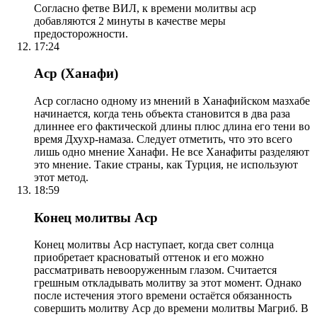
Согласно фетве ВИЛ, к времени молитвы аср
добавляются 2 минуты в качестве меры
предосторожности.
17:24
Аср (Ханафи)
Аср согласно одному из мнений в Ханафийском мазхабе
начинается, когда тень объекта становится в два раза
длиннее его фактической длины плюс длина его тени во
время Дхухр-намаза. Следует отметить, что это всего
лишь одно мнение Ханафи. Не все Ханафиты разделяют
это мнение. Такие страны, как Турция, не используют
этот метод.
18:59
Конец молитвы Аср
Конец молитвы Аср наступает, когда свет солнца
приобретает красноватый оттенок и его можно
рассматривать невооруженным глазом. Считается
грешным откладывать молитву за этот момент. Однако
после истечения этого времени остаётся обязанность
совершить молитву Аср до времени молитвы Магриб. В