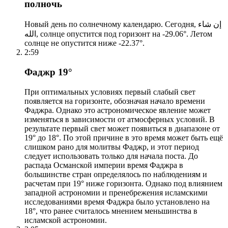
полночь
Новый день по солнечному календарю. Сегодня, إن شاء
الله, солнце опустится под горизонт на -29.06°. Летом
солнце не опустится ниже -22.37°.
2:59
Фаджр 19°
При оптимальных условиях первый слабый свет
появляется на горизонте, обозначая начало времени
Фаджра. Однако это астрономическое явление может
изменяться в зависимости от атмосферных условий. В
результате первый свет может появиться в диапазоне от
19° до 18°. По этой причине в это время может быть ещё
слишком рано для молитвы Фаджр, и этот период
следует использовать только для начала поста. До
распада Османской империи время Фаджра в
большинстве стран определялось по наблюдениям и
расчетам при 19° ниже горизонта. Однако под влиянием
западной астрономии и пренебрежения исламскими
исследованиями время Фаджра было установлено на
18°, что ранее считалось мнением меньшинства в
исламской астрономии.