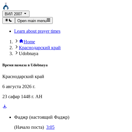
ВИЛ 2007
Open main menu
Learn about prayer times
Home
Краснодарский край
Udobnaya
Время намаза в
Udobnaya
Краснодарский край
6 августа 2026 г.
23 сафар 1448 г. AH
Фаджр
(
настоящий Фаджр
)
(
Начало поста
)
3:05