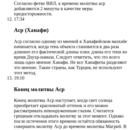
Согласно фетве ВИЛ, к времени молитвы аср
добавляются 2 минуты в качестве меры
предосторожности.
17:34
Аср (Ханафи)
Аср согласно одному из мнений в Ханафийском мазхабе
начинается, когда тень объекта становится в два раза
длиннее его фактической длины плюс длина его тени во
время Дхухр-намаза. Следует отметить, что это всего
лишь одно мнение Ханафи. Не все Ханафиты разделяют
это мнение. Такие страны, как Турция, не используют
этот метод.
19:10
Конец молитвы Аср
Конец молитвы Аср наступает, когда свет солнца
приобретает красноватый оттенок и его можно
рассматривать невооруженным глазом. Считается
грешным откладывать молитву за этот момент. Однако
после истечения этого времени остаётся обязанность
совершить молитву Аср до времени молитвы Магриб. В