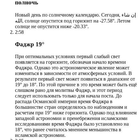
полночь
Новый день по солнечному календарю. Сегодня, إن شاء
الله, солнце опустится под горизонт на -27.58°. Летом
солнце не опустится ниже -20.33°.
2:58
Фаджр 19°
При оптимальных условиях первый слабый свет
появляется на горизонте, обозначая начало времени
Фаджра. Однако это астрономическое явление может
изменяться в зависимости от атмосферных условий. В
результате первый свет может появиться в диапазоне от
19° до 18°. По этой причине в это время может быть ещё
слишком рано для молитвы Фаджр, и этот период
следует использовать только для начала поста. До
распада Османской империи время Фаджра в
большинстве стран определялось по наблюдениям и
расчетам при 19° ниже горизонта. Однако под влиянием
западной астрономии и пренебрежения исламскими
исследованиями время Фаджра было установлено на
18°, что ранее считалось мнением меньшинства в
исламской астрономии.