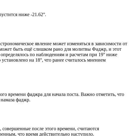
том солнце не опустится ниже -21.62°.
астрономическое явление может изменяться в зависимости от
я может быть ещё слишком рано для молитвы Фаджр, и этот
 определялось по наблюдениям и расчетам при 19° ниже
становлено на 18°, что ранее считалось мнением
ого времени фаджра для начала поста. Важно отметить, что
 намаза фаджр.
, совершенные после этого времени, считаются
ренным, что время действительно наступило.