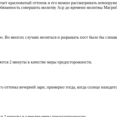
етает красноватый оттенок и его можно рассматривать невооруж
 обязанность совершить молитву Аср до времени молитвы Магриб
рю. Во многих случаях молиться и разрывать пост было бы слишк
ются 2 минуты в качестве меры предосторожности.
 оттенка вечерней зари, примерно тогда, когда солнце находитс
я 2 минуты в качестве меры предосторожности.