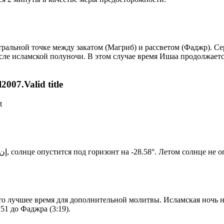
альной точке между закатом (Магриб) и рассветом (Фаджр). Сере
сле исламской полуночи. В этом случае время Ишаа продолжаетс
007.Valid title
t
Новый день по солнечному календарю. Сегодня, إن شاء الله, солнце опустится под горизонт на -28.58°. Ле
то лучшее время для дополнительной молитвы. Исламская ночь на
51 до Фаджра (3:19).