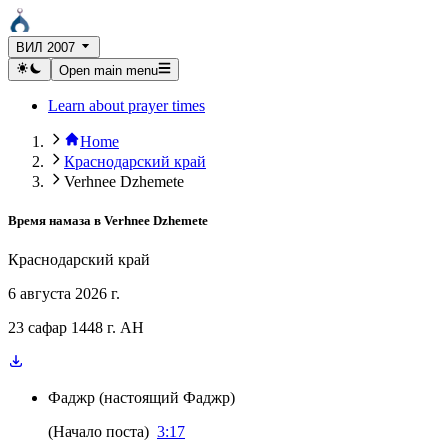
ВИЛ 2007
Open main menu
Learn about prayer times
Home
Краснодарский край
Verhnee Dzhemete
Время намаза в
Verhnee Dzhemete
Краснодарский край
6 августа 2026 г.
23 сафар 1448 г. AH
Фаджр
(
настоящий Фаджр
)
(
Начало поста
)
3:17