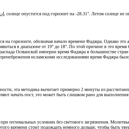
Новый день по солнечному календарю. Сегодня, إن شاء الله, солнце опустится под горизонт на -28.31°. Ле
я на горизонте, обозначая начало времени Фаджра. Однако это 
явиться в диапазоне от 19° до 18°. По этой причине в это врем
До распада Османской империи время Фаджра в большинстве стран
 пренебрежения исламскими исследованиями время Фаджра было у
ности, эта методика вычитает примерно 2 минуты из рассчитанн
ляют начать пост, это может быть слишком рано для выполнения
 при оптимальных условиях без светового загрязнения. Молитвы
этого времени стоит подождать немного дольше, чтобы быть уве