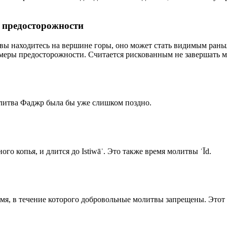
р предосторожности
 вы находитесь на вершине горы, оно может стать видимым рань
меры предосторожности. Считается рискованным не завершать м
олитва Фаджр была бы уже слишком поздно.
го копья, и длится до Istiwāʾ. Это также время молитвы ʿĪd.
емя, в течение которого добровольные молитвы запрещены. Этот 