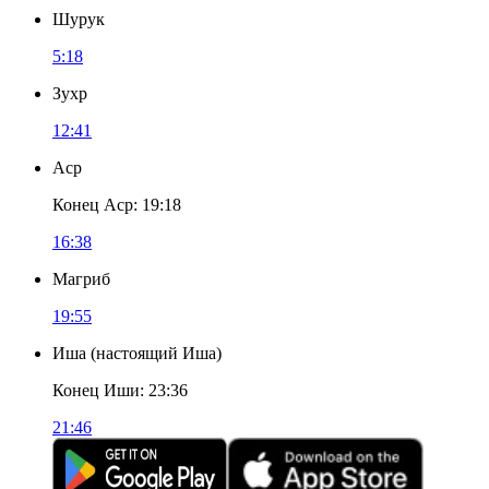
Шурук
5:18
Зухр
12:41
Аср
Конец Аср
:
19:18
16:38
Магриб
19:55
Иша
(
настоящий Иша
)
Конец Иши
:
23:36
21:46