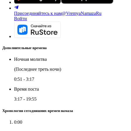
Присоединяйтесь к нам
@VremyaNamazaRu
Войти
Дополнительные времена
Ночная молитва
(Последнее треть ночи)
0:51
-
3:17
Время поста
3:17
-
19:55
Хронология сегодняшних времен намаза
0:00