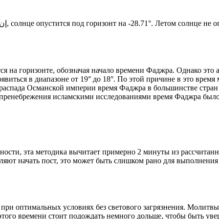
Новый день по солнечному календарю. Сегодня, إن شاء الله, солнце опустится под горизонт на -28.71°. Ле
я на горизонте, обозначая начало времени Фаджра. Однако это 
явиться в диапазоне от 19° до 18°. По этой причине в это врем
До распада Османской империи время Фаджра в большинстве стран
 пренебрежения исламскими исследованиями время Фаджра было у
ности, эта методика вычитает примерно 2 минуты из рассчитанн
ляют начать пост, это может быть слишком рано для выполнения
 при оптимальных условиях без светового загрязнения. Молитвы
этого времени стоит подождать немного дольше, чтобы быть уве