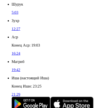
Шурук
5:03
Зухр
12:27
Аср
Конец Аср
:
19:03
16:24
Магриб
19:42
Иша
(
настоящий Иша
)
Конец Иши
:
23:25
21:29