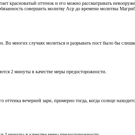
етает красноватый оттенок и его можно рассматривать невооруж
 обязанность совершить молитву Аср до времени молитвы Магриб
рю. Во многих случаях молиться и разрывать пост было бы слишк
ются 2 минуты в качестве меры предосторожности.
 оттенка вечерней зари, примерно тогда, когда солнце находитс
я 2 минуты в качестве меры предосторожности.