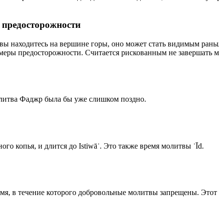
р предосторожности
 вы находитесь на вершине горы, оно может стать видимым рань
меры предосторожности. Считается рискованным не завершать м
олитва Фаджр была бы уже слишком поздно.
го копья, и длится до Istiwāʾ. Это также время молитвы ʿĪd.
емя, в течение которого добровольные молитвы запрещены. Этот 