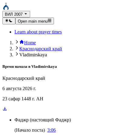
ВИЛ 2007
Open main menu
Learn about prayer times
Home
Краснодарский край
Vladimirskaya
Время намаза в
Vladimirskaya
Краснодарский край
6 августа 2026 г.
23 сафар 1448 г. AH
Фаджр
(
настоящий Фаджр
)
(
Начало поста
)
3:06