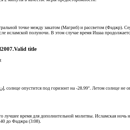
альной точке между закатом (Магриб) и рассветом (Фаджр). Сере
сле исламской полуночи. В этом случае время Ишаа продолжаетс
007.Valid title
t
Новый день по солнечному календарю. Сегодня, إن شاء الله, солнце опустится под горизонт на -28.99°. Ле
то лучшее время для дополнительной молитвы. Исламская ночь на
40 до Фаджра (3:08).