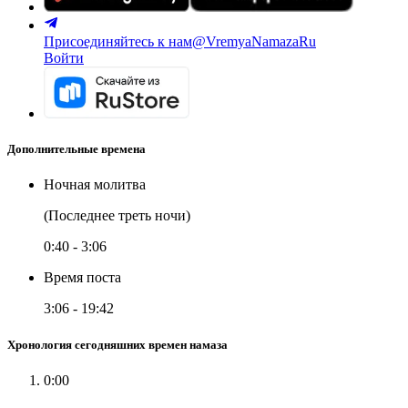
Присоединяйтесь к нам
@VremyaNamazaRu
Войти
Дополнительные времена
Ночная молитва
(Последнее треть ночи)
0:40
-
3:06
Время поста
3:06
-
19:42
Хронология сегодняшних времен намаза
0:00