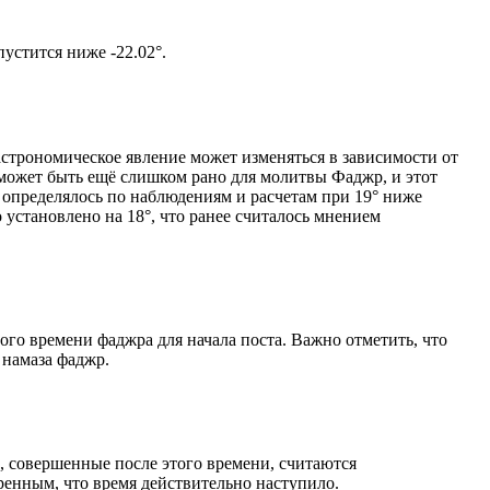
том солнце не опустится ниже -22.02°.
астрономическое явление может изменяться в зависимости от
я может быть ещё слишком рано для молитвы Фаджр, и этот
 определялось по наблюдениям и расчетам при 19° ниже
становлено на 18°, что ранее считалось мнением
ого времени фаджра для начала поста. Важно отметить, что
 намаза фаджр.
, совершенные после этого времени, считаются
ренным, что время действительно наступило.