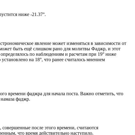
том солнце не опустится ниже -21.37°.
астрономическое явление может изменяться в зависимости от
я может быть ещё слишком рано для молитвы Фаджр, и этот
 определялось по наблюдениям и расчетам при 19° ниже
становлено на 18°, что ранее считалось мнением
ого времени фаджра для начала поста. Важно отметить, что
 намаза фаджр.
, совершенные после этого времени, считаются
ренным, что время действительно наступило.