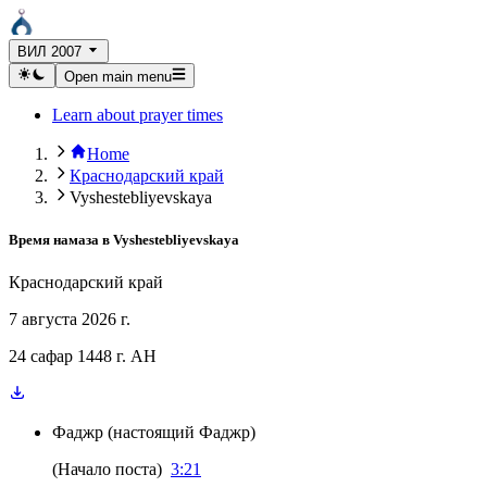
ВИЛ 2007
Open main menu
Learn about prayer times
Home
Краснодарский край
Vyshestebliyevskaya
Время намаза в
Vyshestebliyevskaya
Краснодарский край
7 августа 2026 г.
24 сафар 1448 г. AH
Фаджр
(
настоящий Фаджр
)
(
Начало поста
)
3:21