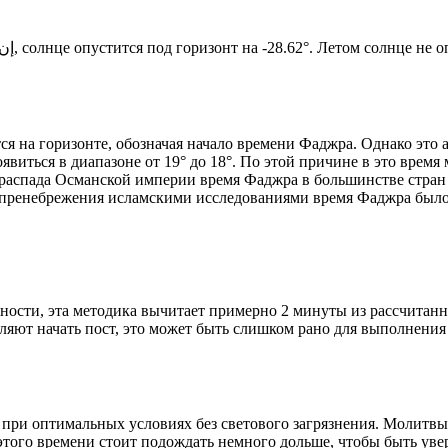
Новый день по солнечному календарю. Сегодня, إن شاء الله, солнце опустится под горизонт на -28.62°. Ле
я на горизонте, обозначая начало времени Фаджра. Однако это 
явиться в диапазоне от 19° до 18°. По этой причине в это врем
До распада Османской империи время Фаджра в большинстве стран
 пренебрежения исламскими исследованиями время Фаджра было у
ности, эта методика вычитает примерно 2 минуты из рассчитанн
ляют начать пост, это может быть слишком рано для выполнения
 при оптимальных условиях без светового загрязнения. Молитвы
этого времени стоит подождать немного дольше, чтобы быть уве