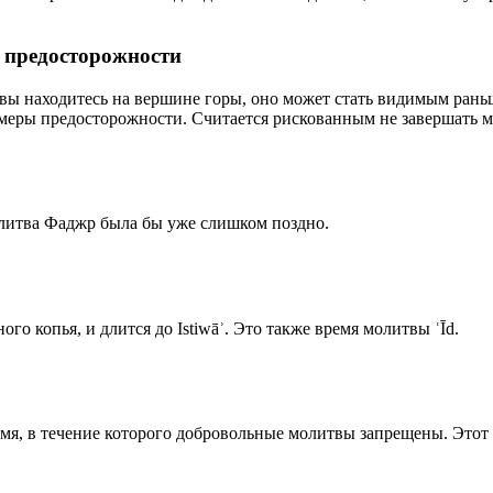
р предосторожности
 вы находитесь на вершине горы, оно может стать видимым рань
меры предосторожности. Считается рискованным не завершать м
олитва Фаджр была бы уже слишком поздно.
го копья, и длится до Istiwāʾ. Это также время молитвы ʿĪd.
емя, в течение которого добровольные молитвы запрещены. Этот 