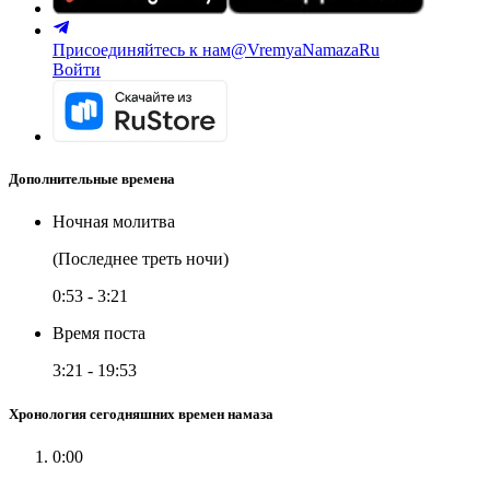
Присоединяйтесь к нам
@VremyaNamazaRu
Войти
Дополнительные времена
Ночная молитва
(Последнее треть ночи)
0:53
-
3:21
Время поста
3:21
-
19:53
Хронология сегодняшних времен намаза
0:00