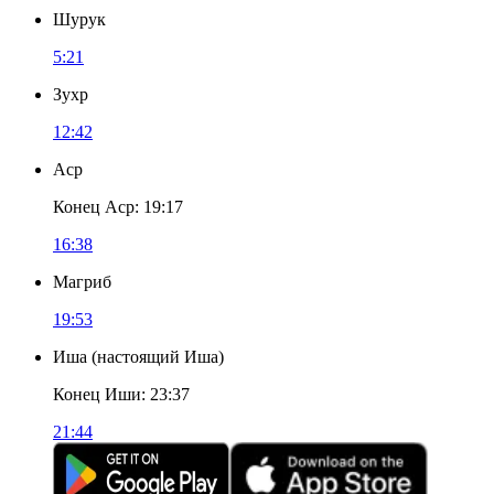
Шурук
5:21
Зухр
12:42
Аср
Конец Аср
:
19:17
16:38
Магриб
19:53
Иша
(
настоящий Иша
)
Конец Иши
:
23:37
21:44