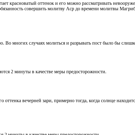
етает красноватый оттенок и его можно рассматривать невооруж
 обязанность совершить молитву Аср до времени молитвы Магриб
рю. Во многих случаях молиться и разрывать пост было бы слишк
ются 2 минуты в качестве меры предосторожности.
 оттенка вечерней зари, примерно тогда, когда солнце находитс
я 2 минуты в качестве меры предосторожности.