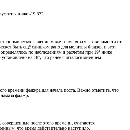
том солнце не опустится ниже -19.87°.
астрономическое явление может изменяться в зависимости от
я может быть ещё слишком рано для молитвы Фаджр, и этот
 определялось по наблюдениям и расчетам при 19° ниже
становлено на 18°, что ранее считалось мнением
ого времени фаджра для начала поста. Важно отметить, что
 намаза фаджр.
, совершенные после этого времени, считаются
ренным, что время действительно наступило.