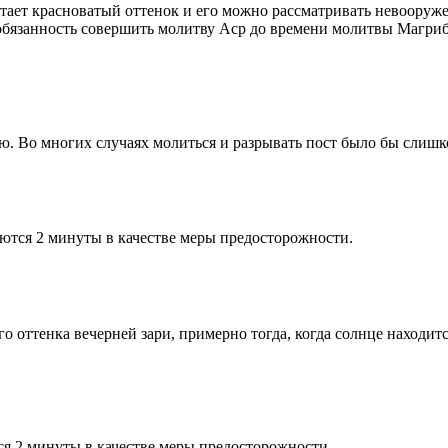
етает красноватый оттенок и его можно рассматривать невооруж
 обязанность совершить молитву Аср до времени молитвы Магриб
рю. Во многих случаях молиться и разрывать пост было бы слишк
ются 2 минуты в качестве меры предосторожности.
 оттенка вечерней зари, примерно тогда, когда солнце находитс
я 2 минуты в качестве меры предосторожности.