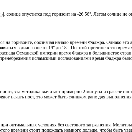
Новый день по солнечному календарю. Сегодня, إن شاء الله, солнце опустится под горизонт на -26.56°. Ле
я на горизонте, обозначая начало времени Фаджра. Однако это 
явиться в диапазоне от 19° до 18°. По этой причине в это врем
До распада Османской империи время Фаджра в большинстве стран
 пренебрежения исламскими исследованиями время Фаджра было у
ности, эта методика вычитает примерно 2 минуты из рассчитанн
ляют начать пост, это может быть слишком рано для выполнения
 при оптимальных условиях без светового загрязнения. Молитвы
этого времени стоит подождать немного дольше, чтобы быть уве