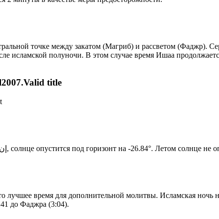
альной точке между закатом (Магриб) и рассветом (Фаджр). Сере
сле исламской полуночи. В этом случае время Ишаа продолжаетс
007.Valid title
t
Новый день по солнечному календарю. Сегодня, إن شاء الله, солнце опустится под горизонт на -26.84°. Ле
то лучшее время для дополнительной молитвы. Исламская ночь на
41 до Фаджра (3:04).