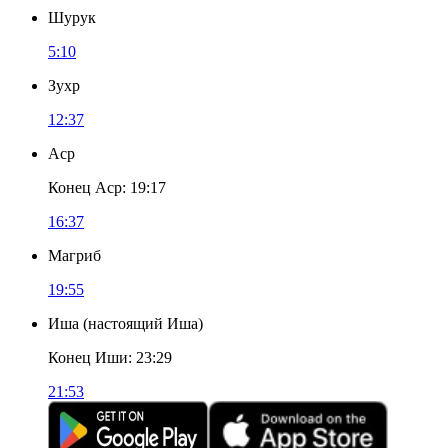
Шурук
5:10
Зухр
12:37
Аср
Конец Аср
:
19:17
16:37
Магриб
19:55
Иша
(
настоящий Иша
)
Конец Иши
:
23:29
21:53