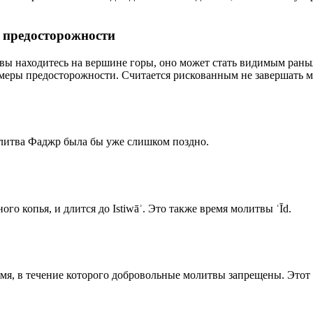
р предосторожности
 вы находитесь на вершине горы, оно может стать видимым рань
меры предосторожности. Считается рискованным не завершать м
олитва Фаджр была бы уже слишком поздно.
го копья, и длится до Istiwāʾ. Это также время молитвы ʿĪd.
емя, в течение которого добровольные молитвы запрещены. Этот 