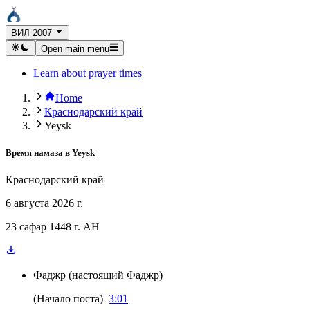
ВИЛ 2007
Open main menu
Learn about prayer times
Home
Краснодарский край
Yeysk
Время намаза в
Yeysk
Краснодарский край
6 августа 2026 г.
23 сафар 1448 г. AH
Фаджр
(
настоящий Фаджр
)
(
Начало поста
)
3:01