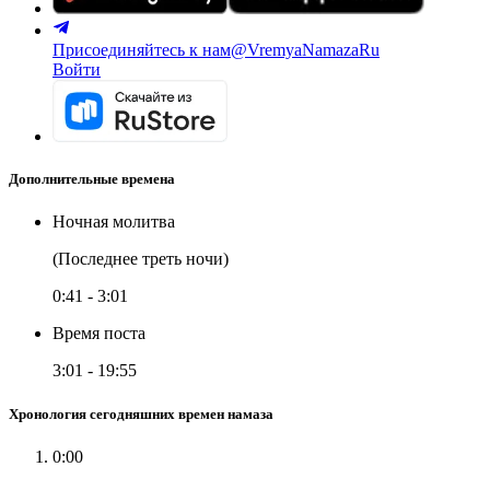
Присоединяйтесь к нам
@VremyaNamazaRu
Войти
Дополнительные времена
Ночная молитва
(Последнее треть ночи)
0:41
-
3:01
Время поста
3:01
-
19:55
Хронология сегодняшних времен намаза
0:00