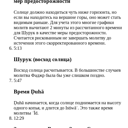
мер предосторожности
Солнце должно находиться чуть ниже горизонта, но
если вы находитесь на вершине горы, оно может стать
видимым раньше. Для учета этого многие графики
молитв вычитают 2 минуты из рассчитанного времени
для Шурук в качестве меры предосторожности.
Считается рискованным не завершать молитву до
истечения этого скорректированного времени.
5:13
Шурук (восход солнца)
Восход солнца расчитывается. В большинстве случаев
молитва Фаджр была бы уже слишком поздно.
5:47
Время Ḍuhā
Ḍuhā начинается, когда солнце поднимается на высоту
одного копья, и длится до Istiwāʾ. Это также время
молитвы ʿĪd.
12:29