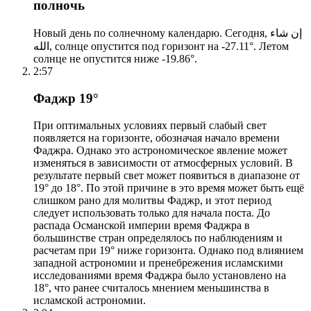
полночь
Новый день по солнечному календарю. Сегодня, إن شاء
الله, солнце опустится под горизонт на -27.11°. Летом
солнце не опустится ниже -19.86°.
2:57
Фаджр 19°
При оптимальных условиях первый слабый свет
появляется на горизонте, обозначая начало времени
Фаджра. Однако это астрономическое явление может
изменяться в зависимости от атмосферных условий. В
результате первый свет может появиться в диапазоне от
19° до 18°. По этой причине в это время может быть ещё
слишком рано для молитвы Фаджр, и этот период
следует использовать только для начала поста. До
распада Османской империи время Фаджра в
большинстве стран определялось по наблюдениям и
расчетам при 19° ниже горизонта. Однако под влиянием
западной астрономии и пренебрежения исламскими
исследованиями время Фаджра было установлено на
18°, что ранее считалось мнением меньшинства в
исламской астрономии.