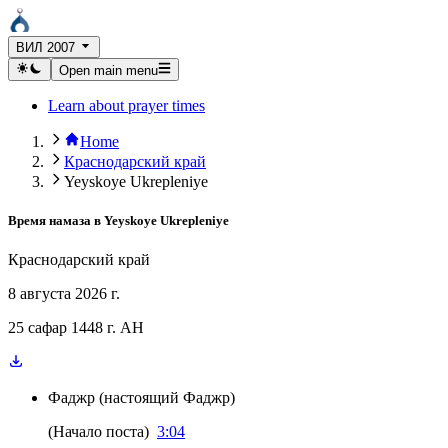
ВИЛ 2007
Open main menu
Learn about prayer times
Home
Краснодарский край
Yeyskoye Ukrepleniye
Время намаза в
Yeyskoye Ukrepleniye
Краснодарский край
8 августа 2026 г.
25 сафар 1448 г. AH
Фаджр
(
настоящий Фаджр
)
(
Начало поста
)
3:04