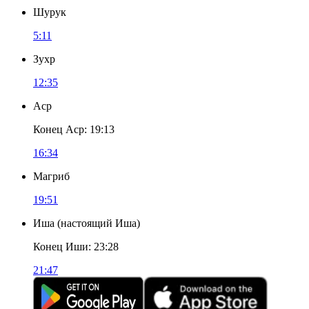
Шурук
5:11
Зухр
12:35
Аср
Конец Аср
:
19:13
16:34
Магриб
19:51
Иша
(
настоящий Иша
)
Конец Иши
:
23:28
21:47