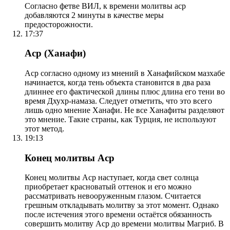
Согласно фетве ВИЛ, к времени молитвы аср
добавляются 2 минуты в качестве меры
предосторожности.
17:37
Аср (Ханафи)
Аср согласно одному из мнений в Ханафийском мазхабе
начинается, когда тень объекта становится в два раза
длиннее его фактической длины плюс длина его тени во
время Дхухр-намаза. Следует отметить, что это всего
лишь одно мнение Ханафи. Не все Ханафиты разделяют
это мнение. Такие страны, как Турция, не используют
этот метод.
19:13
Конец молитвы Аср
Конец молитвы Аср наступает, когда свет солнца
приобретает красноватый оттенок и его можно
рассматривать невооруженным глазом. Считается
грешным откладывать молитву за этот момент. Однако
после истечения этого времени остаётся обязанность
совершить молитву Аср до времени молитвы Магриб. В