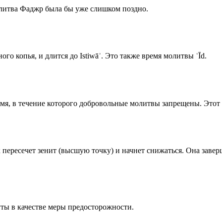
олитва Фаджр была бы уже слишком поздно.
го копья, и длится до Istiwāʾ. Это также время молитвы ʿĪd.
емя, в течение которого добровольные молитвы запрещены. Этот 
к пересечет зенит (высшую точку) и начнет снижаться. Она заве
ты в качестве меры предосторожности.