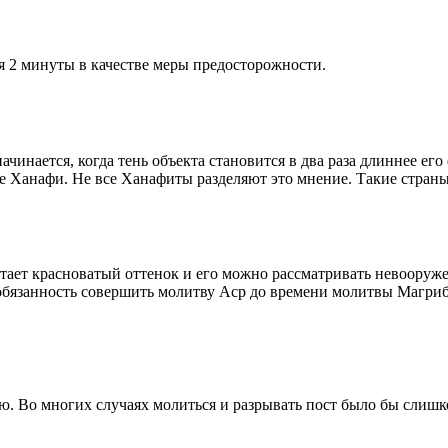
я 2 минуты в качестве меры предосторожности.
чинается, когда тень объекта становится в два раза длиннее ег
ие Ханафи. Не все Ханафиты разделяют это мнение. Такие страны,
етает красноватый оттенок и его можно рассматривать невооруж
 обязанность совершить молитву Аср до времени молитвы Магриб
рю. Во многих случаях молиться и разрывать пост было бы слишк