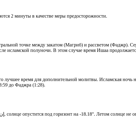
ются 2 минуты в качестве меры предосторожности.
альной точке между закатом (Магриб) и рассветом (Фаджр). Сере
сле исламской полуночи. В этом случае время Ишаа продолжаетс
то лучшее время для дополнительной молитвы. Исламская ночь на
:59 до Фаджра (1:28).
Новый день по солнечному календарю. Сегодня, إن شاء الله, солнце опустится под горизонт на -18.18°. Ле