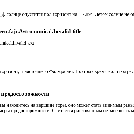
Новый день по солнечному календарю. Сегодня, إن شاء الله, солнце опустится под горизонт на -17.89°. Ле
n.fajr.Astronomical.Invalid title
mical.Invalid text
д горизонт, и настоящего Фаджра нет. Поэтому время молитвы ра
р предосторожности
 вы находитесь на вершине горы, оно может стать видимым рань
меры предосторожности. Считается рискованным не завершать м