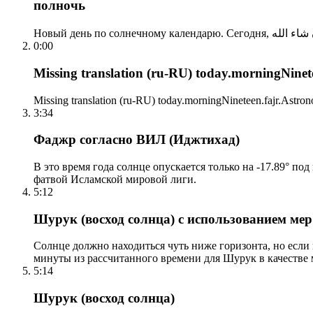
полночь
0:00
Missing translation (ru-RU) today.morningNinetee
Missing translation (ru-RU) today.morningNineteen.fajr.Astrono
3:34
Фаджр согласно ВИЛ (Иджтихад)
В это время года солнце опускается только на -17.89° по
фатвой Исламской мировой лиги.
5:12
Шурук (восход солнца) с использованием ме
Солнце должно находиться чуть ниже горизонта, но если
минуты из рассчитанного времени для Шурук в качестве 
5:14
Шурук (восход солнца)