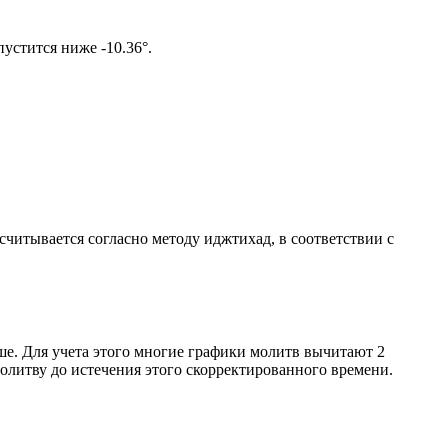
том солнце не опустится ниже -10.36°.
ссчитывается согласно методу иджтихад, в соответствии с
ше. Для учета этого многие графики молитв вычитают 2
олитву до истечения этого скорректированного времени.