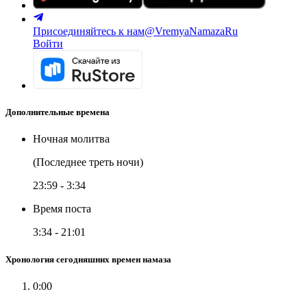
Присоединяйтесь к нам
@VremyaNamazaRu
Войти
Дополнительные времена
Ночная молитва
(Последнее треть ночи)
23:59
-
3:34
Время поста
3:34
-
21:01
Хронология сегодняшних времен намаза
0:00