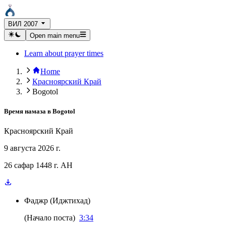
ВИЛ 2007
Open main menu
Learn about prayer times
Home
Красноярский Край
Bogotol
Время намаза в
Bogotol
Красноярский Край
9 августа 2026 г.
26 сафар 1448 г. AH
Фаджр
(
Иджтихад
)
(
Начало поста
)
3:34