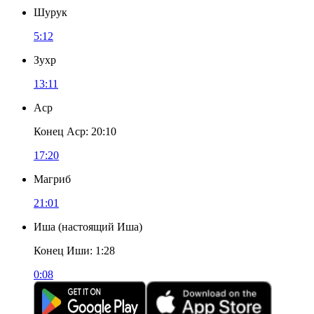
Шурук
5:12
Зухр
13:11
Аср
Конец Аср
:
20:10
17:20
Магриб
21:01
Иша
(
настоящий Иша
)
Конец Иши
:
1:28
0:08