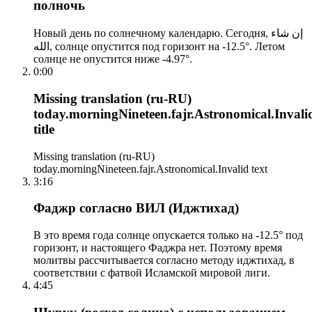
полночь
Новый день по солнечному календарю. Сегодня, إن شاء
الله, солнце опустится под горизонт на -12.5°. Летом
солнце не опустится ниже -4.97°.
0:00
Missing translation (ru-RU)
today.morningNineteen.fajr.Astronomical.Invali
title
Missing translation (ru-RU)
today.morningNineteen.fajr.Astronomical.Invalid text
3:16
Фаджр согласно ВИЛ (Иджтихад)
В это время года солнце опускается только на -12.5° под
горизонт, и настоящего Фаджра нет. Поэтому время
молитвы рассчитывается согласно методу иджтихад, в
соответствии с фатвой Исламской мировой лиги.
4:45