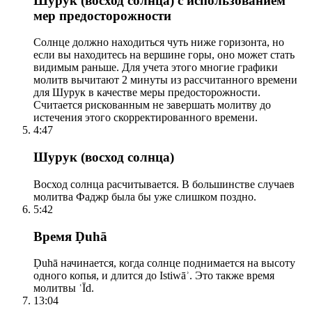
Шурук (восход солнца) с использованием
мер предосторожности
Солнце должно находиться чуть ниже горизонта, но
если вы находитесь на вершине горы, оно может стать
видимым раньше. Для учета этого многие графики
молитв вычитают 2 минуты из рассчитанного времени
для Шурук в качестве меры предосторожности.
Считается рискованным не завершать молитву до
истечения этого скорректированного времени.
4:47
Шурук (восход солнца)
Восход солнца расчитывается. В большинстве случаев
молитва Фаджр была бы уже слишком поздно.
5:42
Время Ḍuhā
Ḍuhā начинается, когда солнце поднимается на высоту
одного копья, и длится до Istiwāʾ. Это также время
молитвы ʿĪd.
13:04