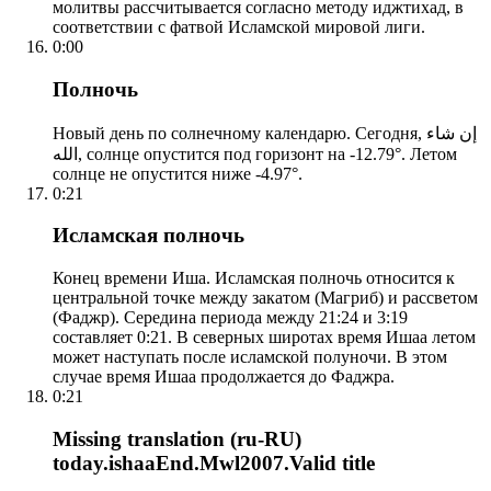
молитвы рассчитывается согласно методу иджтихад, в
соответствии с фатвой Исламской мировой лиги.
0:00
Полночь
Новый день по солнечному календарю. Сегодня, إن شاء
الله, солнце опустится под горизонт на -12.79°. Летом
солнце не опустится ниже -4.97°.
0:21
Исламская полночь
Конец времени Иша. Исламская полночь относится к
центральной точке между закатом (Магриб) и рассветом
(Фаджр). Середина периода между 21:24 и 3:19
составляет 0:21. В северных широтах время Ишаа летом
может наступать после исламской полуночи. В этом
случае время Ишаа продолжается до Фаджра.
0:21
Missing translation (ru-RU)
today.ishaaEnd.Mwl2007.Valid title