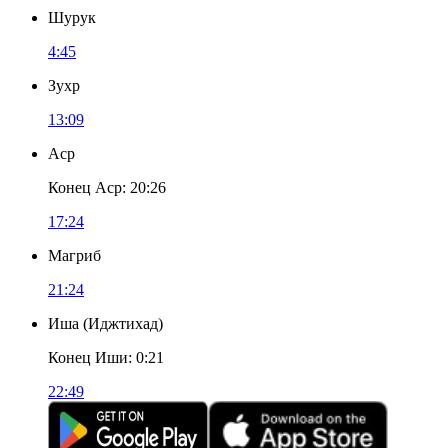
Шурук
4:45
Зухр
13:09
Аср
Конец Аср
:
20:26
17:24
Магриб
21:24
Иша
(
Иджтихад
)
Конец Иши
:
0:21
22:49