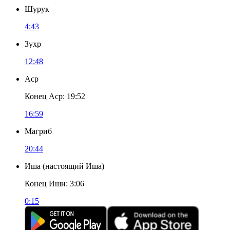
Шурук
4:43
Зухр
12:48
Аср
Конец Аср
:
19:52
16:59
Магриб
20:44
Иша
(
настоящий Иша
)
Конец Иши
:
3:06
0:15