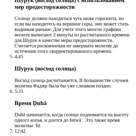
Шурук (восход солнца) с использованием
мер предосторожности
Солнце должно находиться чуть ниже горизонта, но
если вы находитесь на вершине горы, оно может стать
видимым раньше. Для учета этого многие графики
молитв вычитают 2 минуты из рассчитанного времени
для Шурук в качестве меры предосторожности.
Считается рискованным не завершать молитву до
истечения этого скорректированного времени.
4:45
Шурук (восход солнца)
Восход солнца расчитывается. В большинстве случаев
молитва Фаджр была бы уже слишком поздно.
5:33
Время Ḍuhā
Ḍuhā начинается, когда солнце поднимается на высоту
одного копья, и длится до Istiwāʾ. Это также время
молитвы ʿĪd.
12:42