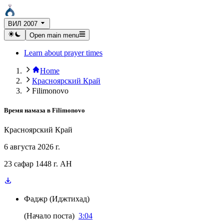
ВИЛ 2007
Open main menu
Learn about prayer times
Home
Красноярский Край
Filimonovo
Время намаза в
Filimonovo
Красноярский Край
6 августа 2026 г.
23 сафар 1448 г. AH
Фаджр
(
Иджтихад
)
(
Начало поста
)
3:04