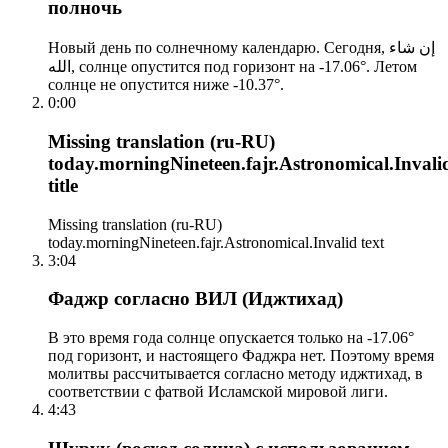
полночь
Новый день по солнечному календарю. Сегодня, إن شاء
الله, солнце опустится под горизонт на -17.06°. Летом
солнце не опустится ниже -10.37°.
0:00
Missing translation (ru-RU)
today.morningNineteen.fajr.Astronomical.Invali
title
Missing translation (ru-RU)
today.morningNineteen.fajr.Astronomical.Invalid text
3:04
Фаджр согласно ВИЛ (Иджтихад)
В это время года солнце опускается только на -17.06°
под горизонт, и настоящего Фаджра нет. Поэтому время
молитвы рассчитывается согласно методу иджтихад, в
соответствии с фатвой Исламской мировой лиги.
4:43