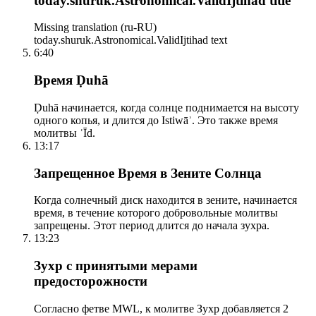
today.shuruk.Astronomical.ValidIjtihad title
Missing translation (ru-RU)
today.shuruk.Astronomical.ValidIjtihad text
6:40
Время Ḍuhā
Ḍuhā начинается, когда солнце поднимается на высоту
одного копья, и длится до Istiwāʾ. Это также время
молитвы ʿĪd.
13:17
Запрещенное Время в Зените Солнца
Когда солнечный диск находится в зените, начинается
время, в течение которого добровольные молитвы
запрещены. Этот период длится до начала зухра.
13:23
Зухр с принятыми мерами
предосторожности
Согласно фетве MWL, к молитве Зухр добавляется 2