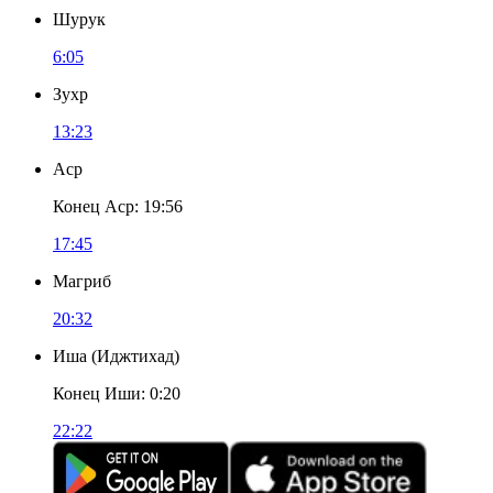
Шурук
6:05
Зухр
13:23
Аср
Конец Аср
:
19:56
17:45
Магриб
20:32
Иша
(
Иджтихад
)
Конец Иши
:
0:20
22:22