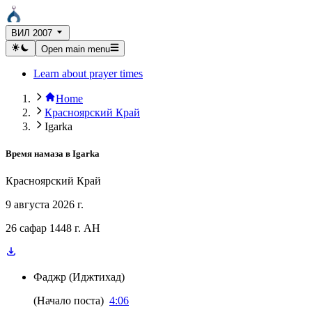
ВИЛ 2007
Open main menu
Learn about prayer times
Home
Красноярский Край
Igarka
Время намаза в
Igarka
Красноярский Край
9 августа 2026 г.
26 сафар 1448 г. AH
Фаджр
(
Иджтихад
)
(
Начало поста
)
4:06