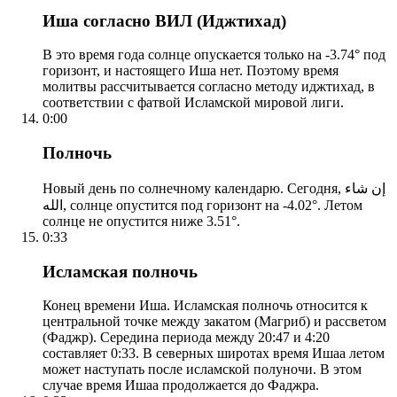
Иша согласно ВИЛ (Иджтихад)
В это время года солнце опускается только на -3.74° под
горизонт, и настоящего Иша нет. Поэтому время
молитвы рассчитывается согласно методу иджтихад, в
соответствии с фатвой Исламской мировой лиги.
0:00
Полночь
Новый день по солнечному календарю. Сегодня, إن شاء
الله, солнце опустится под горизонт на -4.02°. Летом
солнце не опустится ниже 3.51°.
0:33
Исламская полночь
Конец времени Иша. Исламская полночь относится к
центральной точке между закатом (Магриб) и рассветом
(Фаджр). Середина периода между 20:47 и 4:20
составляет 0:33. В северных широтах время Ишаа летом
может наступать после исламской полуночи. В этом
случае время Ишаа продолжается до Фаджра.