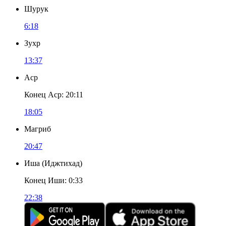
Шурук
6:18
Зухр
13:37
Аср
Конец Аср
:
20:11
18:05
Магриб
20:47
Иша
(
Иджтихад
)
Конец Иши
:
0:33
22:38