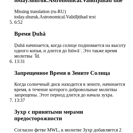
today.shuruk.Astronomical.ValidIjtihad title
Missing translation (ru-RU)
today.shuruk.Astronomical.ValidIjtihad text
6:52
Время Ḍuhā
Ḍuhā начинается, когда солнце поднимается на высоту
одного копья, и длится до Istiwāʾ. Это также время
молитвы ʿĪd.
13:31
Запрещенное Время в Зените Солнца
Когда солнечный диск находится в зените, начинается
время, в течение которого добровольные молитвы
запрещены. Этот период длится до начала зухра.
13:37
Зухр с принятыми мерами
предосторожности
Согласно фетве MWL, к молитве Зухр добавляется 2