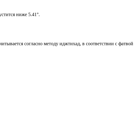
 солнце не опустится ниже 5.41°.
считывается согласно методу иджтихад, в соответствии с фатвой