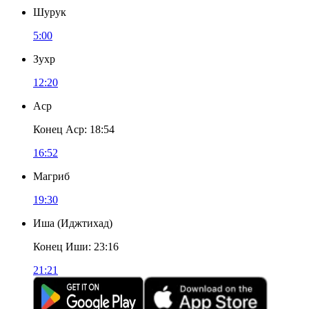
Шурук
5:00
Зухр
12:20
Аср
Конец Аср
:
18:54
16:52
Магриб
19:30
Иша
(
Иджтихад
)
Конец Иши
:
23:16
21:21