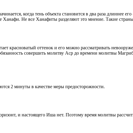
чинается, когда тень объекта становится в два раза длиннее ег
ие Ханафи. Не все Ханафиты разделяют это мнение. Такие страны,
етает красноватый оттенок и его можно рассматривать невооруж
 обязанность совершить молитву Аср до времени молитвы Магриб
ются 2 минуты в качестве меры предосторожности.
 горизонт, и настоящего Иша нет. Поэтому время молитвы рассчи