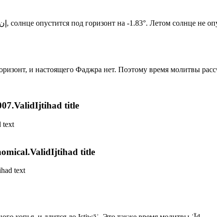
Новый день по солнечному календарю. Сегодня, إن شاء الله, солнце опустится под горизонт на -1.83°. Летом
 горизонт, и настоящего Фаджра нет. Поэтому время молитвы рас
7.ValidIjtihad title
 text
mical.ValidIjtihad title
ihad text
го копья, и длится до Istiwāʾ. Это также время молитвы ʿĪd.