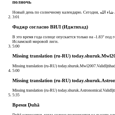
полночь
3:01
Фаджр согласно ВИЛ (Иджтихад)
В это время года солнце опускается только на -1.83° под
Исламской мировой лиги.
5:00
Missing translation (ru-RU) today.shuruk.Mwl200
Missing translation (ru-RU) today.shuruk.Mwl2007.ValidIjtihad
5:00
Missing translation (ru-RU) today.shuruk.Astrono
Missing translation (ru-RU) today.shuruk.Astronomical.ValidIjt
5:35
Время Ḍuhā
Ḍuhā начинается, когда солнце поднимается на высоту одно