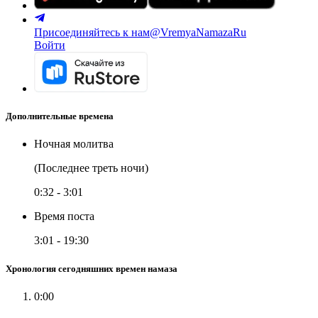
Присоединяйтесь к нам
@VremyaNamazaRu
Войти
Дополнительные времена
Ночная молитва
(Последнее треть ночи)
0:32
-
3:01
Время поста
3:01
-
19:30
Хронология сегодняшних времен намаза
0:00