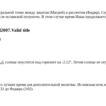
альной точке между закатом (Магриб) и рассветом (Фаджр). Сере
сле исламской полуночи. В этом случае время Ишаа продолжаетс
007.Valid title
t
Новый день по солнечному календарю. Сегодня, إن شاء الله, солнце опустится под горизонт на -2.12°. Летом
то лучшее время для дополнительной молитвы. Исламская ночь на
32 до Фаджра (3:02).