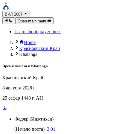
ВИЛ 2007
Open main menu
Learn about prayer times
Home
Красноярский Край
Khatanga
Время намаза в
Khatanga
Красноярский Край
8 августа 2026 г.
25 сафар 1448 г. AH
Фаджр
(
Иджтихад
)
(
Начало поста
)
3:01