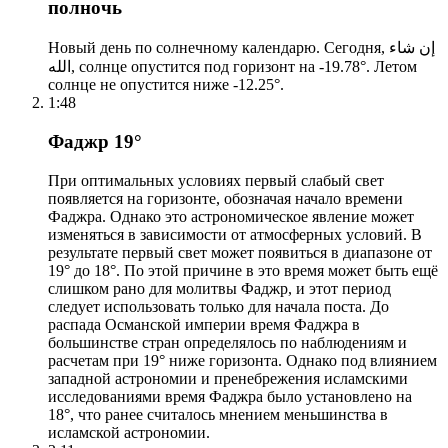
полночь
Новый день по солнечному календарю. Сегодня, إن شاء
الله, солнце опустится под горизонт на -19.78°. Летом
солнце не опустится ниже -12.25°.
1:48
Фаджр 19°
При оптимальных условиях первый слабый свет
появляется на горизонте, обозначая начало времени
Фаджра. Однако это астрономическое явление может
изменяться в зависимости от атмосферных условий. В
результате первый свет может появиться в диапазоне от
19° до 18°. По этой причине в это время может быть ещё
слишком рано для молитвы Фаджр, и этот период
следует использовать только для начала поста. До
распада Османской империи время Фаджра в
большинстве стран определялось по наблюдениям и
расчетам при 19° ниже горизонта. Однако под влиянием
западной астрономии и пренебрежения исламскими
исследованиями время Фаджра было установлено на
18°, что ранее считалось мнением меньшинства в
исламской астрономии.