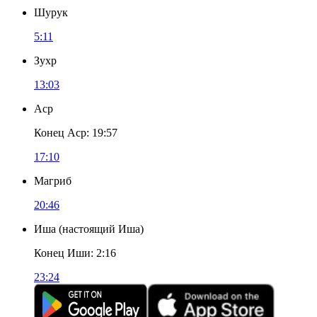
Шурук
5:11
Зухр
13:03
Аср
Конец Аср
:
19:57
17:10
Магриб
20:46
Иша
(
настоящий Иша
)
Конец Иши
:
2:16
23:24