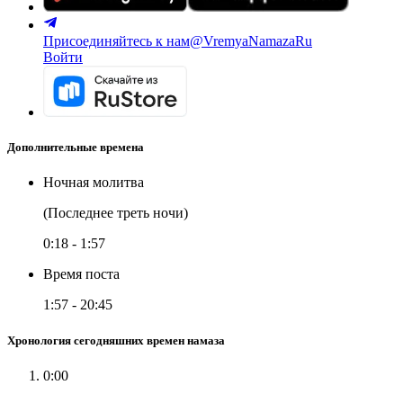
Присоединяйтесь к нам
@VremyaNamazaRu
Войти
Дополнительные времена
Ночная молитва
(Последнее треть ночи)
0:18
-
1:57
Время поста
1:57
-
20:45
Хронология сегодняшних времен намаза
0:00