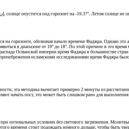
Новый день по солнечному календарю. Сегодня, إن شاء الله, солнце опустится под горизонт на -19.37°. Ле
я на горизонте, обозначая начало времени Фаджра. Однако это 
явиться в диапазоне от 19° до 18°. По этой причине в это врем
До распада Османской империи время Фаджра в большинстве стран
 пренебрежения исламскими исследованиями время Фаджра было у
ности, эта методика вычитает примерно 2 минуты из рассчитанн
ляют начать пост, это может быть слишком рано для выполнения
 при оптимальных условиях без светового загрязнения. Молитвы
этого времени стоит подождать немного дольше, чтобы быть уве