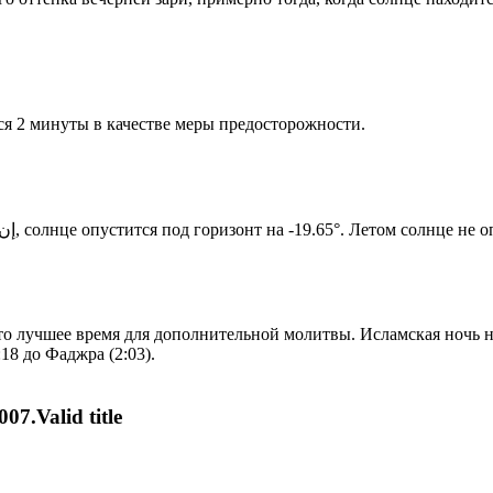
я 2 минуты в качестве меры предосторожности.
Новый день по солнечному календарю. Сегодня, إن شاء الله, солнце опустится под горизонт на -19.65°. Ле
то лучшее время для дополнительной молитвы. Исламская ночь на
18 до Фаджра (2:03).
07.Valid title