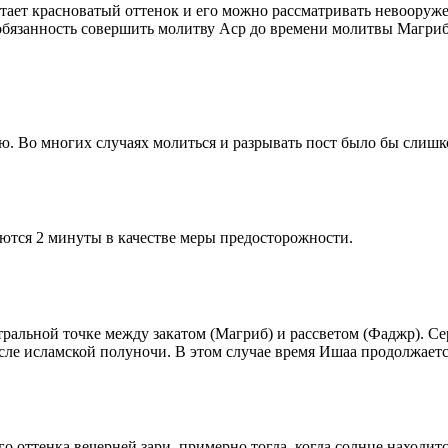
етает красноватый оттенок и его можно рассматривать невооруж
 обязанность совершить молитву Аср до времени молитвы Магриб
рю. Во многих случаях молиться и разрывать пост было бы слишк
ются 2 минуты в качестве меры предосторожности.
альной точке между закатом (Магриб) и рассветом (Фаджр). Сере
сле исламской полуночи. В этом случае время Ишаа продолжаетс
 оттенка вечерней зари, примерно тогда, когда солнце находитс