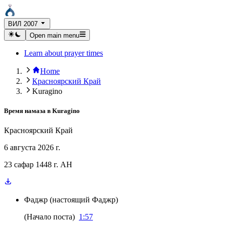
ВИЛ 2007
Open main menu
Learn about prayer times
Home
Красноярский Край
Kuragino
Время намаза в
Kuragino
Красноярский Край
6 августа 2026 г.
23 сафар 1448 г. AH
Фаджр
(
настоящий Фаджр
)
(
Начало поста
)
1:57