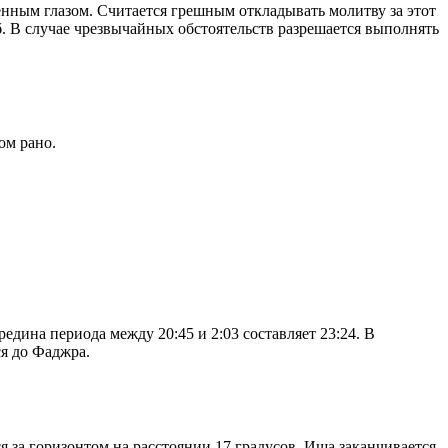
енным глазом. Считается грешным откладывать молитву за этот
. В случае чрезвычайных обстоятельств разрешается выполнять
ом рано.
дина периода между 20:45 и 2:03 составляет 23:24. В
я до Фаджра.
я за горизонтом на расстоянии 17 градусов. Иша заканчивается