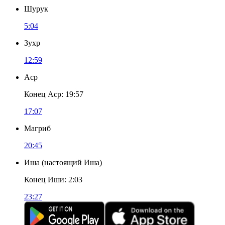
Шурук
5:04
Зухр
12:59
Аср
Конец Аср
:
19:57
17:07
Магриб
20:45
Иша
(
настоящий Иша
)
Конец Иши
:
2:03
23:27