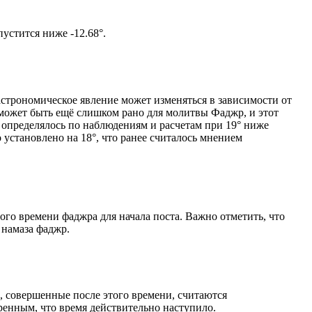
том солнце не опустится ниже -12.68°.
астрономическое явление может изменяться в зависимости от
я может быть ещё слишком рано для молитвы Фаджр, и этот
 определялось по наблюдениям и расчетам при 19° ниже
становлено на 18°, что ранее считалось мнением
ого времени фаджра для начала поста. Важно отметить, что
 намаза фаджр.
, совершенные после этого времени, считаются
ренным, что время действительно наступило.