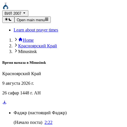
ВИЛ 2007
Open main menu
Learn about prayer times
Home
Красноярский Край
Minusinsk
Время намаза в
Minusinsk
Красноярский Край
9 августа 2026 г.
26 сафар 1448 г. AH
Фаджр
(
настоящий Фаджр
)
(
Начало поста
)
2:22