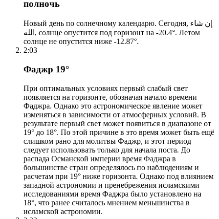
полночь
Новый день по солнечному календарю. Сегодня, إن شاء
الله, солнце опустится под горизонт на -20.4°. Летом
солнце не опустится ниже -12.87°.
2:03
Фаджр 19°
При оптимальных условиях первый слабый свет
появляется на горизонте, обозначая начало времени
Фаджра. Однако это астрономическое явление может
изменяться в зависимости от атмосферных условий. В
результате первый свет может появиться в диапазоне от
19° до 18°. По этой причине в это время может быть ещё
слишком рано для молитвы Фаджр, и этот период
следует использовать только для начала поста. До
распада Османской империи время Фаджра в
большинстве стран определялось по наблюдениям и
расчетам при 19° ниже горизонта. Однако под влиянием
западной астрономии и пренебрежения исламскими
исследованиями время Фаджра было установлено на
18°, что ранее считалось мнением меньшинства в
исламской астрономии.