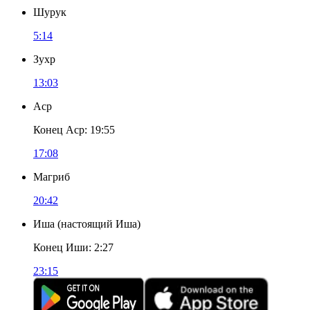
Шурук
5:14
Зухр
13:03
Аср
Конец Аср
:
19:55
17:08
Магриб
20:42
Иша
(
настоящий Иша
)
Конец Иши
:
2:27
23:15