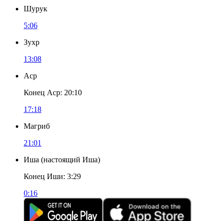
Шурук
5:06
Зухр
13:08
Аср
Конец Аср
:
20:10
17:18
Магриб
21:01
Иша
(
настоящий Иша
)
Конец Иши
:
3:29
0:16