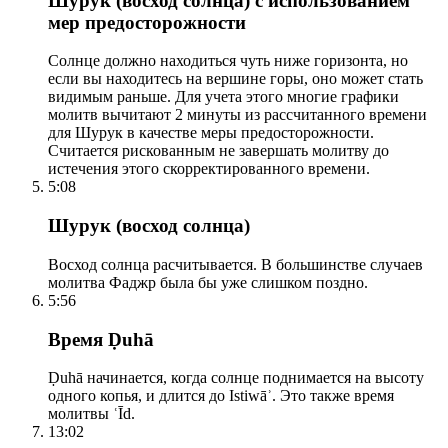
Шурук (восход солнца) с использованием
мер предосторожности
Солнце должно находиться чуть ниже горизонта, но
если вы находитесь на вершине горы, оно может стать
видимым раньше. Для учета этого многие графики
молитв вычитают 2 минуты из рассчитанного времени
для Шурук в качестве меры предосторожности.
Считается рискованным не завершать молитву до
истечения этого скорректированного времени.
5:08
Шурук (восход солнца)
Восход солнца расчитывается. В большинстве случаев
молитва Фаджр была бы уже слишком поздно.
5:56
Время Ḍuhā
Ḍuhā начинается, когда солнце поднимается на высоту
одного копья, и длится до Istiwāʾ. Это также время
молитвы ʿĪd.
13:02