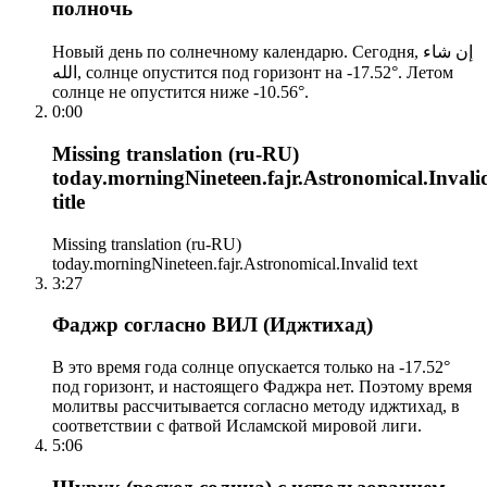
полночь
Новый день по солнечному календарю. Сегодня, إن شاء
الله, солнце опустится под горизонт на -17.52°. Летом
солнце не опустится ниже -10.56°.
0:00
Missing translation (ru-RU)
today.morningNineteen.fajr.Astronomical.Invali
title
Missing translation (ru-RU)
today.morningNineteen.fajr.Astronomical.Invalid text
3:27
Фаджр согласно ВИЛ (Иджтихад)
В это время года солнце опускается только на -17.52°
под горизонт, и настоящего Фаджра нет. Поэтому время
молитвы рассчитывается согласно методу иджтихад, в
соответствии с фатвой Исламской мировой лиги.
5:06