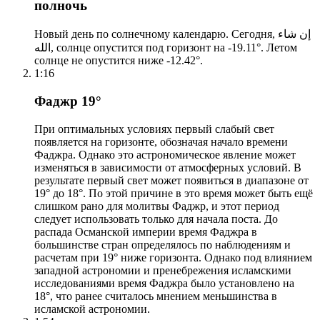
полночь
Новый день по солнечному календарю. Сегодня, إن شاء
الله, солнце опустится под горизонт на -19.11°. Летом
солнце не опустится ниже -12.42°.
1:16
Фаджр 19°
При оптимальных условиях первый слабый свет
появляется на горизонте, обозначая начало времени
Фаджра. Однако это астрономическое явление может
изменяться в зависимости от атмосферных условий. В
результате первый свет может появиться в диапазоне от
19° до 18°. По этой причине в это время может быть ещё
слишком рано для молитвы Фаджр, и этот период
следует использовать только для начала поста. До
распада Османской империи время Фаджра в
большинстве стран определялось по наблюдениям и
расчетам при 19° ниже горизонта. Однако под влиянием
западной астрономии и пренебрежения исламскими
исследованиями время Фаджра было установлено на
18°, что ранее считалось мнением меньшинства в
исламской астрономии.