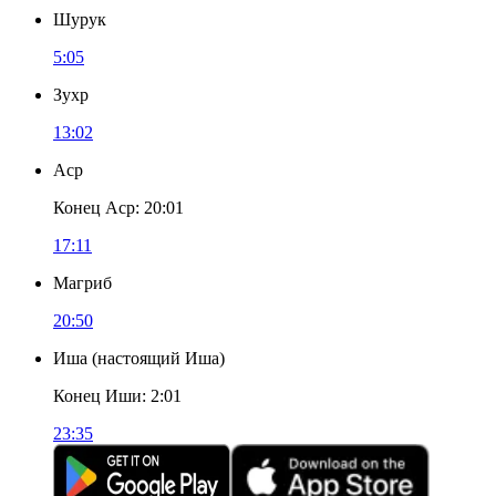
Шурук
5:05
Зухр
13:02
Аср
Конец Аср
:
20:01
17:11
Магриб
20:50
Иша
(
настоящий Иша
)
Конец Иши
:
2:01
23:35