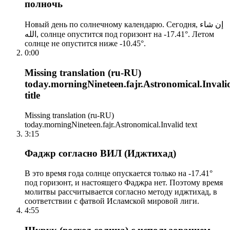
полночь
Новый день по солнечному календарю. Сегодня, إن شاء
الله, солнце опустится под горизонт на -17.41°. Летом
солнце не опустится ниже -10.45°.
0:00
Missing translation (ru-RU)
today.morningNineteen.fajr.Astronomical.Invali
title
Missing translation (ru-RU)
today.morningNineteen.fajr.Astronomical.Invalid text
3:15
Фаджр согласно ВИЛ (Иджтихад)
В это время года солнце опускается только на -17.41°
под горизонт, и настоящего Фаджра нет. Поэтому время
молитвы рассчитывается согласно методу иджтихад, в
соответствии с фатвой Исламской мировой лиги.
4:55