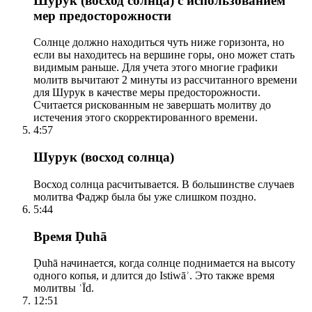
Шурук (восход солнца) с использованием
мер предосторожности
Солнце должно находиться чуть ниже горизонта, но
если вы находитесь на вершине горы, оно может стать
видимым раньше. Для учета этого многие графики
молитв вычитают 2 минуты из рассчитанного времени
для Шурук в качестве меры предосторожности.
Считается рискованным не завершать молитву до
истечения этого скорректированного времени.
4:57
Шурук (восход солнца)
Восход солнца расчитывается. В большинстве случаев
молитва Фаджр была бы уже слишком поздно.
5:44
Время Ḍuhā
Ḍuhā начинается, когда солнце поднимается на высоту
одного копья, и длится до Istiwāʾ. Это также время
молитвы ʿĪd.
12:51