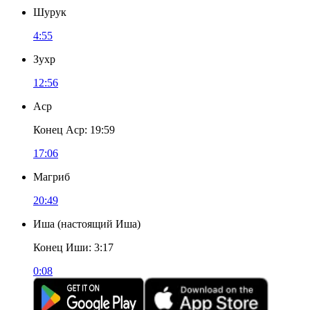
Шурук
4:55
Зухр
12:56
Аср
Конец Аср
:
19:59
17:06
Магриб
20:49
Иша
(
настоящий Иша
)
Конец Иши
:
3:17
0:08