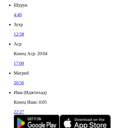
Шурук
4:49
Зухр
12:58
Аср
Конец Аср
:
20:04
17:09
Магриб
20:56
Иша
(
Иджтихад
)
Конец Иши
:
0:05
22:27