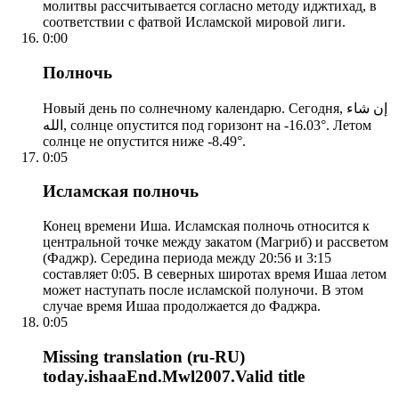
молитвы рассчитывается согласно методу иджтихад, в
соответствии с фатвой Исламской мировой лиги.
0:00
Полночь
Новый день по солнечному календарю. Сегодня, إن شاء
الله, солнце опустится под горизонт на -16.03°. Летом
солнце не опустится ниже -8.49°.
0:05
Исламская полночь
Конец времени Иша. Исламская полночь относится к
центральной точке между закатом (Магриб) и рассветом
(Фаджр). Середина периода между 20:56 и 3:15
составляет 0:05. В северных широтах время Ишаа летом
может наступать после исламской полуночи. В этом
случае время Ишаа продолжается до Фаджра.
0:05
Missing translation (ru-RU)
today.ishaaEnd.Mwl2007.Valid title