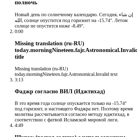
полночь
Новый день по солнечному календарю. Сегодня, إن شاء
الله, солнце опустится под горизонт на -15.74°. Летом
солнце не опустится ниже -8.49°.
0:00
Missing translation (ru-RU)
today.morningNineteen.fajr.Astronomical.Invali
title
Missing translation (ru-RU)
today.morningNineteen.fajr.Astronomical.Invalid text
3:13
Фаджр согласно ВИЛ (Иджтихад)
В это время года солнце опускается только на -15.74°
под горизонт, и настоящего Фаджра нет. Поэтому время
молитвы рассчитывается согласно методу иджтихад, в
соответствии с фатвой Исламской мировой лиги.
4:49