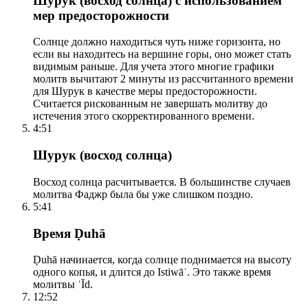
Шурук (восход солнца) с использованием
мер предосторожности
Солнце должно находиться чуть ниже горизонта, но
если вы находитесь на вершине горы, оно может стать
видимым раньше. Для учета этого многие графики
молитв вычитают 2 минуты из рассчитанного времени
для Шурук в качестве меры предосторожности.
Считается рискованным не завершать молитву до
истечения этого скорректированного времени.
4:51
Шурук (восход солнца)
Восход солнца расчитывается. В большинстве случаев
молитва Фаджр была бы уже слишком поздно.
5:41
Время Ḍuhā
Ḍuhā начинается, когда солнце поднимается на высоту
одного копья, и длится до Istiwāʾ. Это также время
молитвы ʿĪd.
12:52