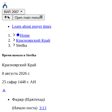
ВИЛ 2007
Open main menu
Learn about prayer times
Home
Красноярский Край
Strelka
Время намаза в
Strelka
Красноярский Край
8 августа 2026 г.
25 сафар 1448 г. AH
Фаджр
(
Иджтихад
)
(
Начало поста
)
3:13