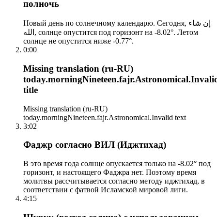
полночь
Новый день по солнечному календарю. Сегодня, إن شاء
الله, солнце опустится под горизонт на -8.02°. Летом
солнце не опустится ниже -0.77°.
0:00
Missing translation (ru-RU)
today.morningNineteen.fajr.Astronomical.Invali
title
Missing translation (ru-RU)
today.morningNineteen.fajr.Astronomical.Invalid text
3:02
Фаджр согласно ВИЛ (Иджтихад)
В это время года солнце опускается только на -8.02° под
горизонт, и настоящего Фаджра нет. Поэтому время
молитвы рассчитывается согласно методу иджтихад, в
соответствии с фатвой Исламской мировой лиги.
4:15