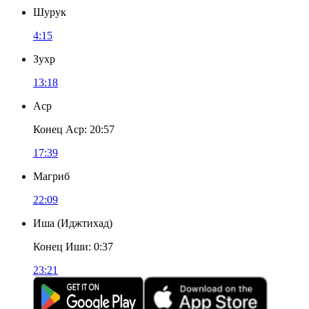
Шурук
4:15
Зухр
13:18
Аср
Конец Аср
:
20:57
17:39
Магриб
22:09
Иша
(
Иджтихад
)
Конец Иши
:
0:37
23:21