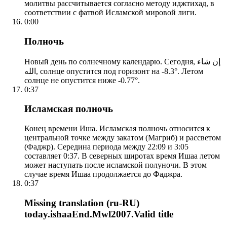
молитвы рассчитывается согласно методу иджтихад, в
соответствии с фатвой Исламской мировой лиги.
0:00
Полночь
Новый день по солнечному календарю. Сегодня, إن شاء
الله, солнце опустится под горизонт на -8.3°. Летом
солнце не опустится ниже -0.77°.
0:37
Исламская полночь
Конец времени Иша. Исламская полночь относится к
центральной точке между закатом (Магриб) и рассветом
(Фаджр). Середина периода между 22:09 и 3:05
составляет 0:37. В северных широтах время Ишаа летом
может наступать после исламской полуночи. В этом
случае время Ишаа продолжается до Фаджра.
0:37
Missing translation (ru-RU)
today.ishaaEnd.Mwl2007.Valid title