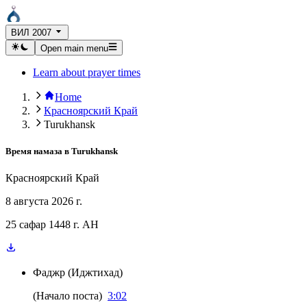
ВИЛ 2007
Open main menu
Learn about prayer times
Home
Красноярский Край
Turukhansk
Время намаза в
Turukhansk
Красноярский Край
8 августа 2026 г.
25 сафар 1448 г. AH
Фаджр
(
Иджтихад
)
(
Начало поста
)
3:02