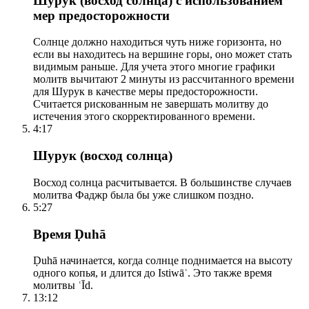
Шурук (восход солнца) с использованием
мер предосторожности
Солнце должно находиться чуть ниже горизонта, но
если вы находитесь на вершине горы, оно может стать
видимым раньше. Для учета этого многие графики
молитв вычитают 2 минуты из рассчитанного времени
для Шурук в качестве меры предосторожности.
Считается рискованным не завершать молитву до
истечения этого скорректированного времени.
4:17
Шурук (восход солнца)
Восход солнца расчитывается. В большинстве случаев
молитва Фаджр была бы уже слишком поздно.
5:27
Время Ḍuhā
Ḍuhā начинается, когда солнце поднимается на высоту
одного копья, и длится до Istiwāʾ. Это также время
молитвы ʿĪd.
13:12