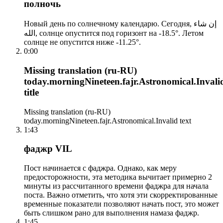
полночь
Новый день по солнечному календарю. Сегодня, إن شاء
الله, солнце опустится под горизонт на -18.5°. Летом
солнце не опустится ниже -11.25°.
0:00
Missing translation (ru-RU)
today.morningNineteen.fajr.Astronomical.Invali
title
Missing translation (ru-RU)
today.morningNineteen.fajr.Astronomical.Invalid text
1:43
фаджр VIL
Пост начинается с фаджра. Однако, как меру
предосторожности, эта методика вычитает примерно 2
минуты из рассчитанного времени фаджра для начала
поста. Важно отметить, что хотя эти скорректированные
временные показатели позволяют начать пост, это может
быть слишком рано для выполнения намаза фаджр.
1:45