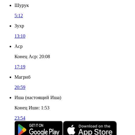
Шурук
5:12
Зухр
13:10
Аср
Конец Аср
:
20:08
17:19
Магриб
20:59
Иша
(
настоящий Иша
)
Конец Иши
:
1:53
23:54