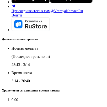
Присоединяйтесь к нам
@VremyaNamazaRu
Войти
Дополнительные времена
Ночная молитва
(Последнее треть ночи)
23:43
-
3:14
Время поста
3:14
-
20:40
Хронология сегодняшних времен намаза
0:00