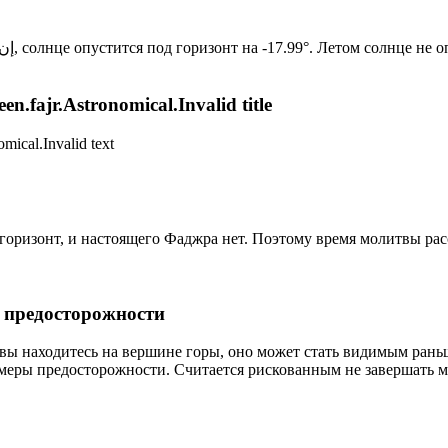
Новый день по солнечному календарю. Сегодня, إن شاء الله, солнце опустится под горизонт на -17.99°. Ле
n.fajr.Astronomical.Invalid title
mical.Invalid text
д горизонт, и настоящего Фаджра нет. Поэтому время молитвы ра
р предосторожности
 вы находитесь на вершине горы, оно может стать видимым рань
меры предосторожности. Считается рискованным не завершать м