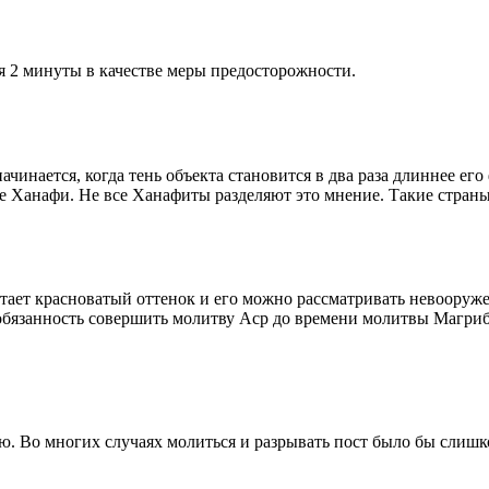
я 2 минуты в качестве меры предосторожности.
чинается, когда тень объекта становится в два раза длиннее ег
ие Ханафи. Не все Ханафиты разделяют это мнение. Такие страны,
етает красноватый оттенок и его можно рассматривать невооруж
 обязанность совершить молитву Аср до времени молитвы Магриб
рю. Во многих случаях молиться и разрывать пост было бы слишк