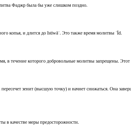
олитва Фаджр была бы уже слишком поздно.
го копья, и длится до Istiwāʾ. Это также время молитвы ʿĪd.
емя, в течение которого добровольные молитвы запрещены. Этот 
к пересечет зенит (высшую точку) и начнет снижаться. Она заве
ты в качестве меры предосторожности.