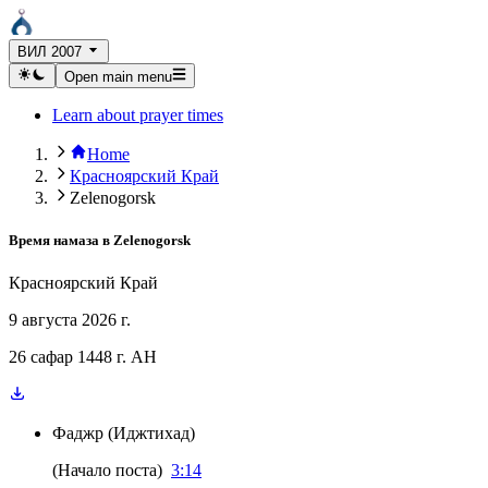
ВИЛ 2007
Open main menu
Learn about prayer times
Home
Красноярский Край
Zelenogorsk
Время намаза в
Zelenogorsk
Красноярский Край
9 августа 2026 г.
26 сафар 1448 г. AH
Фаджр
(
Иджтихад
)
(
Начало поста
)
3:14