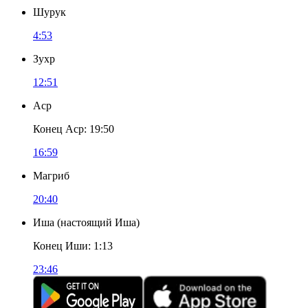
Шурук
4:53
Зухр
12:51
Аср
Конец Аср
:
19:50
16:59
Магриб
20:40
Иша
(
настоящий Иша
)
Конец Иши
:
1:13
23:46