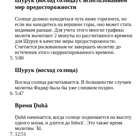
Шурук (восход солнца) с использованием
мер предосторожности
Солнце должно находиться чуть ниже горизонта, но
если вы находитесь на вершине горы, оно может стать
видимым раньше. Для учета этого многие графики
молитв вычитают 2 минуты из рассчитанного времени
для Шурук в качестве меры предосторожности.
Считается рискованным не завершать молитву до
истечения этого скорректированного времени.
5:00
Шурук (восход солнца)
Восход солнца расчитывается. В большинстве случаев
молитва Фаджр была бы уже слишком поздно.
5:47
Время Ḍuhā
Ḍuhā начинается, когда солнце поднимается на высоту
одного копья, и длится до Istiwāʾ. Это также время
молитвы ʿĪd.
12:51