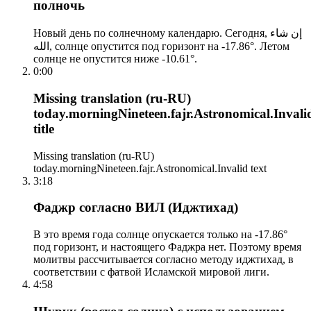
полночь
Новый день по солнечному календарю. Сегодня, إن شاء
الله, солнце опустится под горизонт на -17.86°. Летом
солнце не опустится ниже -10.61°.
0:00
Missing translation (ru-RU)
today.morningNineteen.fajr.Astronomical.Invali
title
Missing translation (ru-RU)
today.morningNineteen.fajr.Astronomical.Invalid text
3:18
Фаджр согласно ВИЛ (Иджтихад)
В это время года солнце опускается только на -17.86°
под горизонт, и настоящего Фаджра нет. Поэтому время
молитвы рассчитывается согласно методу иджтихад, в
соответствии с фатвой Исламской мировой лиги.
4:58