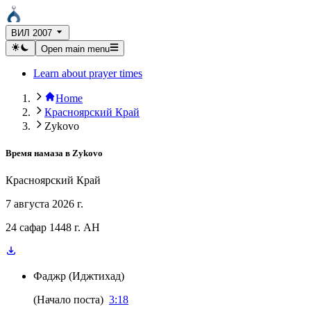
ВИЛ 2007
Open main menu
Learn about prayer times
Home
Красноярский Край
Zykovo
Время намаза в
Zykovo
Красноярский Край
7 августа 2026 г.
24 сафар 1448 г. AH
Фаджр
(
Иджтихад
)
(
Начало поста
)
3:18