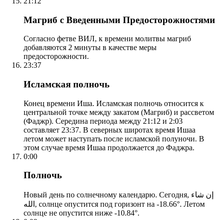
21:12
Магриб с Введенными Предосторожностями
Согласно фетве ВИЛ, к времени молитвы магриб
добавляются 2 минуты в качестве меры
предосторожности.
23:37
Исламская полночь
Конец времени Иша. Исламская полночь относится к
центральной точке между закатом (Магриб) и рассветом
(Фаджр). Середина периода между 21:12 и 2:03
составляет 23:37. В северных широтах время Ишаа
летом может наступать после исламской полуночи. В
этом случае время Ишаа продолжается до Фаджра.
0:00
Полночь
Новый день по солнечному календарю. Сегодня, إن شاء
الله, солнце опустится под горизонт на -18.66°. Летом
солнце не опустится ниже -10.84°.