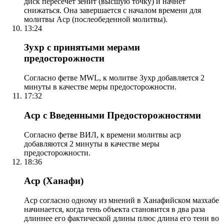
диск пересечет зенит (высшую точку) и начнет
снижаться. Она завершается с началом времени для
молитвы Аср (послеобеденной молитвы).
13:24
Зухр с принятыми мерами
предосторожности
Согласно фетве MWL, к молитве Зухр добавляется 2
минуты в качестве меры предосторожности.
17:32
Аср с Введенными Предосторожностями
Согласно фетве ВИЛ, к времени молитвы аср
добавляются 2 минуты в качестве меры
предосторожности.
18:36
Аср (Ханафи)
Аср согласно одному из мнений в Ханафийском мазхабе
начинается, когда тень объекта становится в два раза
длиннее его фактической длины плюс длина его тени во