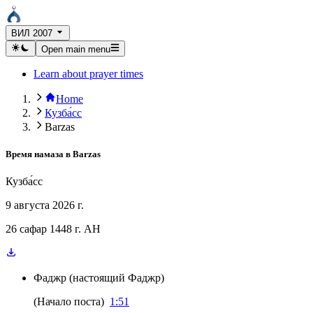
ВИЛ 2007
Open main menu
Learn about prayer times
Home
Кузба́сс
Barzas
Время намаза в
Barzas
Кузба́сс
9 августа 2026 г.
26 сафар 1448 г. AH
Фаджр
(
настоящий Фаджр
)
(
Начало поста
)
1:51