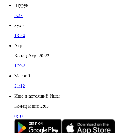
Шурук
5:27
Зухр
13:24
Аср
Конец Аср
:
20:22
17:32
Магриб
21:12
Иша
(
настоящий Иша
)
Конец Иши
:
2:03
0:10