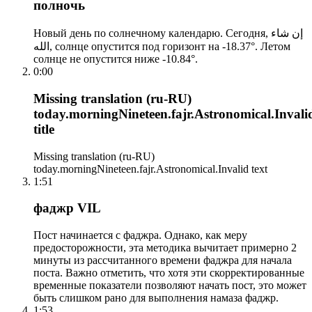
полночь
Новый день по солнечному календарю. Сегодня, إن شاء
الله, солнце опустится под горизонт на -18.37°. Летом
солнце не опустится ниже -10.84°.
0:00
Missing translation (ru-RU)
today.morningNineteen.fajr.Astronomical.Invali
title
Missing translation (ru-RU)
today.morningNineteen.fajr.Astronomical.Invalid text
1:51
фаджр VIL
Пост начинается с фаджра. Однако, как меру
предосторожности, эта методика вычитает примерно 2
минуты из рассчитанного времени фаджра для начала
поста. Важно отметить, что хотя эти скорректированные
временные показатели позволяют начать пост, это может
быть слишком рано для выполнения намаза фаджр.
1:53