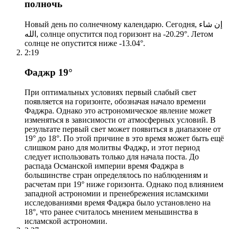
полночь
Новый день по солнечному календарю. Сегодня, إن شاء
الله, солнце опустится под горизонт на -20.29°. Летом
солнце не опустится ниже -13.04°.
2:19
Фаджр 19°
При оптимальных условиях первый слабый свет
появляется на горизонте, обозначая начало времени
Фаджра. Однако это астрономическое явление может
изменяться в зависимости от атмосферных условий. В
результате первый свет может появиться в диапазоне от
19° до 18°. По этой причине в это время может быть ещё
слишком рано для молитвы Фаджр, и этот период
следует использовать только для начала поста. До
распада Османской империи время Фаджра в
большинстве стран определялось по наблюдениям и
расчетам при 19° ниже горизонта. Однако под влиянием
западной астрономии и пренебрежения исламскими
исследованиями время Фаджра было установлено на
18°, что ранее считалось мнением меньшинства в
исламской астрономии.