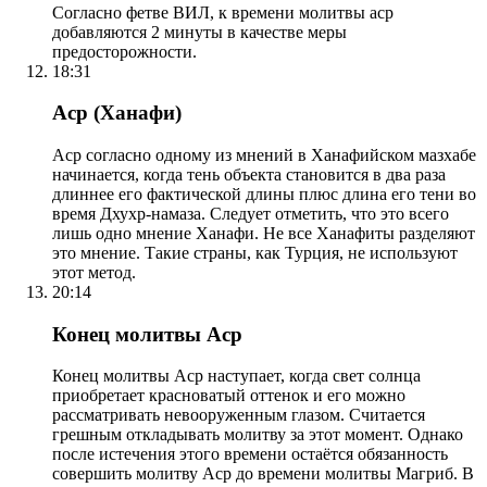
Согласно фетве ВИЛ, к времени молитвы аср
добавляются 2 минуты в качестве меры
предосторожности.
18:31
Аср (Ханафи)
Аср согласно одному из мнений в Ханафийском мазхабе
начинается, когда тень объекта становится в два раза
длиннее его фактической длины плюс длина его тени во
время Дхухр-намаза. Следует отметить, что это всего
лишь одно мнение Ханафи. Не все Ханафиты разделяют
это мнение. Такие страны, как Турция, не используют
этот метод.
20:14
Конец молитвы Аср
Конец молитвы Аср наступает, когда свет солнца
приобретает красноватый оттенок и его можно
рассматривать невооруженным глазом. Считается
грешным откладывать молитву за этот момент. Однако
после истечения этого времени остаётся обязанность
совершить молитву Аср до времени молитвы Магриб. В