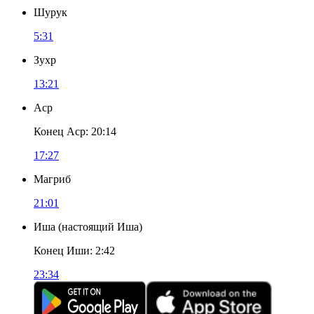
Шурук
5:31
Зухр
13:21
Аср
Конец Аср
:
20:14
17:27
Магриб
21:01
Иша
(
настоящий Иша
)
Конец Иши
:
2:42
23:34