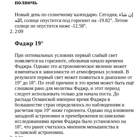
полночь
Новый день по солнечному календарю. Сегодня, إن شاء
الله, солнце опустится под горизонт на -19.82°. Летом
солнце не опустится ниже -12.58°.
2:09
Фаджр 19°
При оптимальных условиях первый слабый свет
появляется на горизонте, обозначая начало времени
Фаджра. Однако это астрономическое явление может
изменяться в зависимости от атмосферных условий. В
результате первый свет может появиться в диапазоне от
19° до 18°. По этой причине в это время может быть ещё
слишком рано для молитвы Фаджр, и этот период
следует использовать только для начала поста. До
распада Османской империи время Фаджра в
большинстве стран определялось по наблюдениям и
расчетам при 19° ниже горизонта. Однако под влиянием
западной астрономии и пренебрежения исламскими
исследованиями время Фаджра было установлено на
18°, что ранее считалось мнением меньшинства в
исламской астрономии.