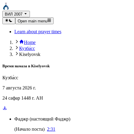
ВИЛ 2007
Open main menu
Learn about prayer times
Home
Кузба́сс
Kiselyovsk
Время намаза в
Kiselyovsk
Кузба́сс
7 августа 2026 г.
24 сафар 1448 г. AH
Фаджр
(
настоящий Фаджр
)
(
Начало поста
)
2:31