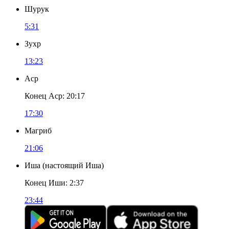
Шурук
5:31
Зухр
13:23
Аср
Конец Аср
:
20:17
17:30
Магриб
21:06
Иша
(
настоящий Иша
)
Конец Иши
:
2:37
23:44