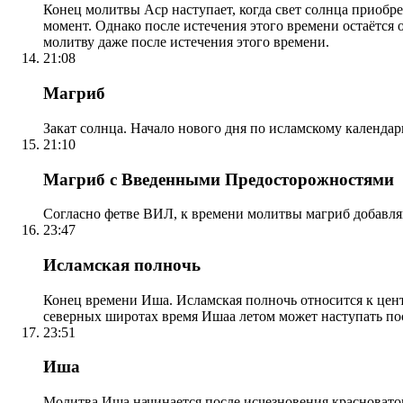
Конец молитвы Аср наступает, когда свет солнца приобр
момент. Однако после истечения этого времени остаётся
молитву даже после истечения этого времени.
21:08
Магриб
Закат солнца. Начало нового дня по исламскому календа
21:10
Магриб с Введенными Предосторожностями
Согласно фетве ВИЛ, к времени молитвы магриб добавля
23:47
Исламская полночь
Конец времени Иша. Исламская полночь относится к центр
северных широтах время Ишаа летом может наступать по
23:51
Иша
Молитва Иша начинается после исчезновения красноватого