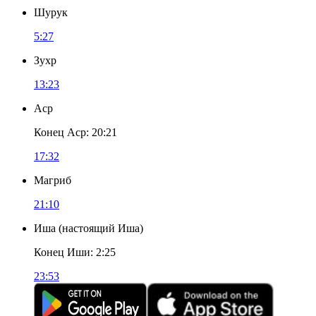
Шурук
5:27
Зухр
13:23
Аср
Конец Аср
:
20:21
17:32
Магриб
21:10
Иша
(
настоящий Иша
)
Конец Иши
:
2:25
23:53