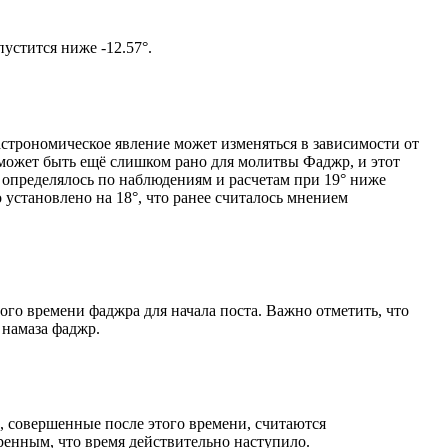
том солнце не опустится ниже -12.57°.
астрономическое явление может изменяться в зависимости от
я может быть ещё слишком рано для молитвы Фаджр, и этот
 определялось по наблюдениям и расчетам при 19° ниже
становлено на 18°, что ранее считалось мнением
ого времени фаджра для начала поста. Важно отметить, что
 намаза фаджр.
, совершенные после этого времени, считаются
ренным, что время действительно наступило.