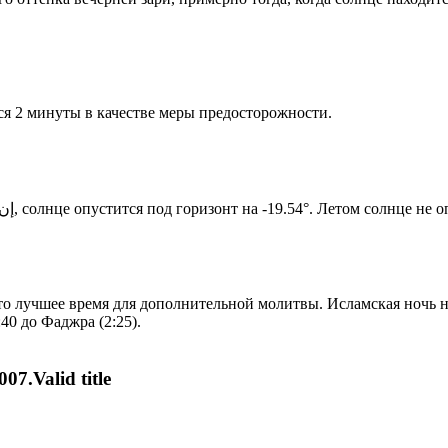
я 2 минуты в качестве меры предосторожности.
Новый день по солнечному календарю. Сегодня, إن شاء الله, солнце опустится под горизонт на -19.54°. Ле
то лучшее время для дополнительной молитвы. Исламская ночь на
40 до Фаджра (2:25).
07.Valid title