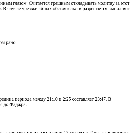
енным глазом. Считается грешным откладывать молитву за этот
. В случае чрезвычайных обстоятельств разрешается выполнять
ом рано.
дина периода между 21:10 и 2:25 составляет 23:47. В
я до Фаджра.
я за горизонтом на расстоянии 17 градусов. Иша заканчивается