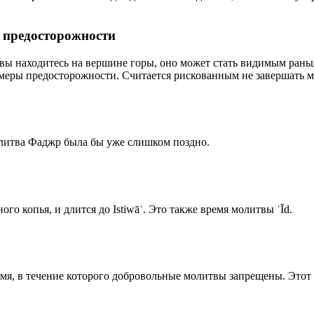
р предосторожности
 вы находитесь на вершине горы, оно может стать видимым рань
меры предосторожности. Считается рискованным не завершать м
олитва Фаджр была бы уже слишком поздно.
го копья, и длится до Istiwāʾ. Это также время молитвы ʿĪd.
емя, в течение которого добровольные молитвы запрещены. Этот 