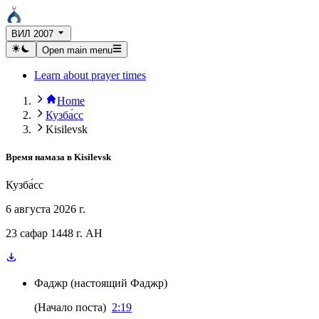
ВИЛ 2007
Open main menu
Learn about prayer times
Home
Кузба́сс
Kisilevsk
Время намаза в
Kisilevsk
Кузба́сс
6 августа 2026 г.
23 сафар 1448 г. AH
Фаджр
(
настоящий Фаджр
)
(
Начало поста
)
2:19