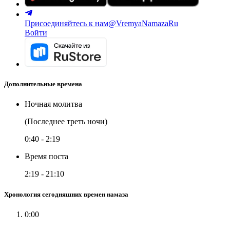
Присоединяйтесь к нам
@VremyaNamazaRu
Войти
Дополнительные времена
Ночная молитва
(Последнее треть ночи)
0:40
-
2:19
Время поста
2:19
-
21:10
Хронология сегодняшних времен намаза
0:00