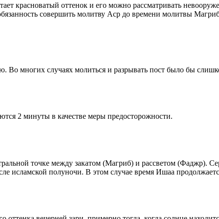
етает красноватый оттенок и его можно рассматривать невооруж
 обязанность совершить молитву Аср до времени молитвы Магриб
рю. Во многих случаях молиться и разрывать пост было бы слишк
ются 2 минуты в качестве меры предосторожности.
альной точке между закатом (Магриб) и рассветом (Фаджр). Сере
сле исламской полуночи. В этом случае время Ишаа продолжаетс
 оттенка вечерней зари, примерно тогда, когда солнце находитс