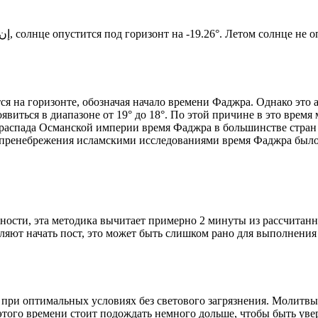
Новый день по солнечному календарю. Сегодня, إن شاء الله, солнце опустится под горизонт на -19.26°. Ле
я на горизонте, обозначая начало времени Фаджра. Однако это 
явиться в диапазоне от 19° до 18°. По этой причине в это врем
До распада Османской империи время Фаджра в большинстве стран
 пренебрежения исламскими исследованиями время Фаджра было у
ности, эта методика вычитает примерно 2 минуты из рассчитанн
ляют начать пост, это может быть слишком рано для выполнения
 при оптимальных условиях без светового загрязнения. Молитвы
этого времени стоит подождать немного дольше, чтобы быть уве