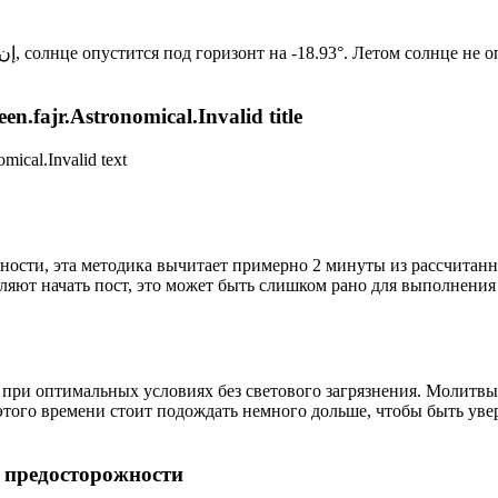
Новый день по солнечному календарю. Сегодня, إن شاء الله, солнце опустится под горизонт на -18.93°. Лет
n.fajr.Astronomical.Invalid title
mical.Invalid text
ности, эта методика вычитает примерно 2 минуты из рассчитанн
ляют начать пост, это может быть слишком рано для выполнения
 при оптимальных условиях без светового загрязнения. Молитвы
этого времени стоит подождать немного дольше, чтобы быть уве
р предосторожности