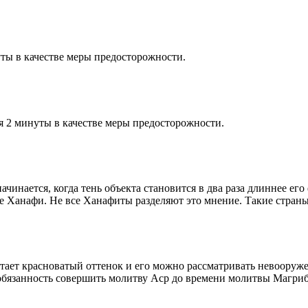
ты в качестве меры предосторожности.
я 2 минуты в качестве меры предосторожности.
чинается, когда тень объекта становится в два раза длиннее ег
ие Ханафи. Не все Ханафиты разделяют это мнение. Такие страны,
етает красноватый оттенок и его можно рассматривать невооруж
 обязанность совершить молитву Аср до времени молитвы Магриб