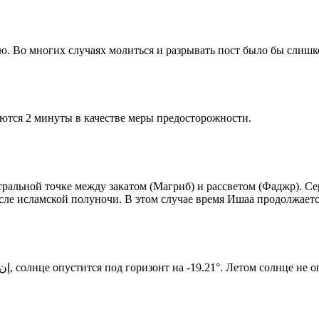
рю. Во многих случаях молиться и разрывать пост было бы слишк
ются 2 минуты в качестве меры предосторожности.
альной точке между закатом (Магриб) и рассветом (Фаджр). Сере
сле исламской полуночи. В этом случае время Ишаа продолжаетс
Новый день по солнечному календарю. Сегодня, إن شاء الله, солнце опустится под горизонт на -19.21°. Лет