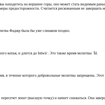
 вы находитесь на вершине горы, оно может стать видимым рань
меры предосторожности. Считается рискованным не завершать м
олитва Фаджр была бы уже слишком поздно.
го копья, и длится до Istiwāʾ. Это также время молитвы ʿĪd.
емя, в течение которого добровольные молитвы запрещены. Этот 
к пересечет зенит (высшую точку) и начнет снижаться. Она заве