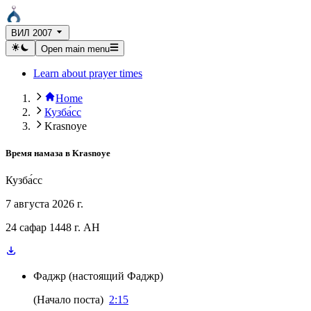
ВИЛ 2007
Open main menu
Learn about prayer times
Home
Кузба́сс
Krasnoye
Время намаза в
Krasnoye
Кузба́сс
7 августа 2026 г.
24 сафар 1448 г. AH
Фаджр
(
настоящий Фаджр
)
(
Начало поста
)
2:15