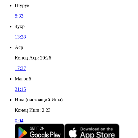
Шурук
5:33
Зухр
13:28
Аср
Конец Аср
:
20:26
17:37
Магриб
21:15
Иша
(
настоящий Иша
)
Конец Иши
:
2:23
0:04