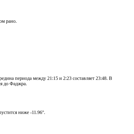
ом рано.
дина периода между 21:15 и 2:23 составляет 23:48. В
я до Фаджра.
ом солнце не опустится ниже -11.96°.