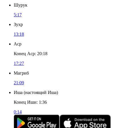
Шурук
5:17
Зухр
13:18
Аср
Конец Аср
:
20:18
17:27
Магриб
21:09
Иша
(
настоящий Иша
)
Конец Иши
:
1:36
0:14