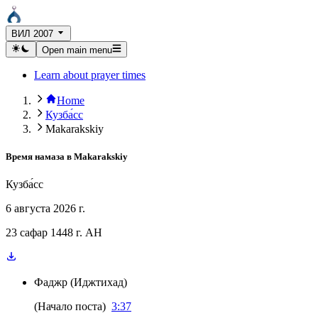
ВИЛ 2007
Open main menu
Learn about prayer times
Home
Кузба́сс
Makarakskiy
Время намаза в
Makarakskiy
Кузба́сс
6 августа 2026 г.
23 сафар 1448 г. AH
Фаджр
(
Иджтихад
)
(
Начало поста
)
3:37