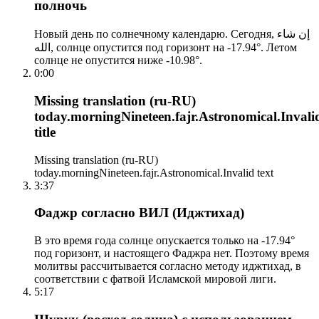
полночь
Новый день по солнечному календарю. Сегодня, إن شاء
الله, солнце опустится под горизонт на -17.94°. Летом
солнце не опустится ниже -10.98°.
0:00
Missing translation (ru-RU)
today.morningNineteen.fajr.Astronomical.Invali
title
Missing translation (ru-RU)
today.morningNineteen.fajr.Astronomical.Invalid text
3:37
Фаджр согласно ВИЛ (Иджтихад)
В это время года солнце опускается только на -17.94°
под горизонт, и настоящего Фаджра нет. Поэтому время
молитвы рассчитывается согласно методу иджтихад, в
соответствии с фатвой Исламской мировой лиги.
5:17