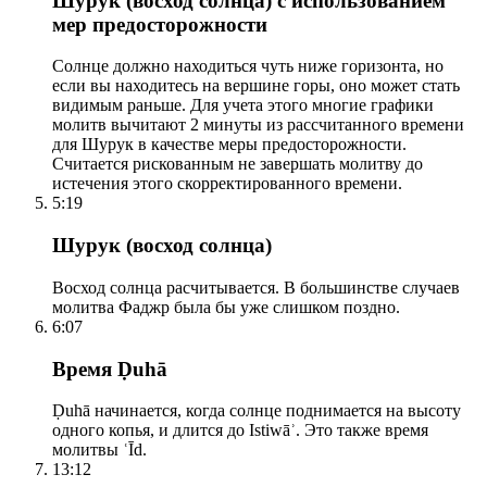
Шурук (восход солнца) с использованием
мер предосторожности
Солнце должно находиться чуть ниже горизонта, но
если вы находитесь на вершине горы, оно может стать
видимым раньше. Для учета этого многие графики
молитв вычитают 2 минуты из рассчитанного времени
для Шурук в качестве меры предосторожности.
Считается рискованным не завершать молитву до
истечения этого скорректированного времени.
5:19
Шурук (восход солнца)
Восход солнца расчитывается. В большинстве случаев
молитва Фаджр была бы уже слишком поздно.
6:07
Время Ḍuhā
Ḍuhā начинается, когда солнце поднимается на высоту
одного копья, и длится до Istiwāʾ. Это также время
молитвы ʿĪd.
13:12