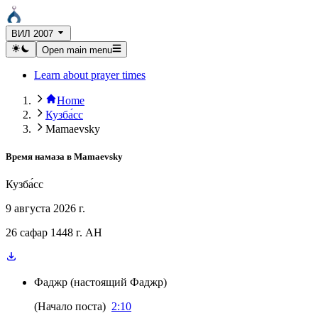
ВИЛ 2007
Open main menu
Learn about prayer times
Home
Кузба́сс
Mamaevsky
Время намаза в
Mamaevsky
Кузба́сс
9 августа 2026 г.
26 сафар 1448 г. AH
Фаджр
(
настоящий Фаджр
)
(
Начало поста
)
2:10