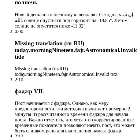
полночь
Новый день по солнечному календарю. Сегодня, إن شاء
الله, солнце опустится под горизонт на -18.85°. Летом
солнце не опустится ниже -11.32°.
0:00
Missing translation (ru-RU)
today.morningNineteen.fajr.Astronomical.Invali
title
Missing translation (ru-RU)
today.morningNineteen.fajr.Astronomical.Invalid text
2:10
фаджр VIL
Пост начинается с фаджра. Однако, как меру
предосторожности, эта методика вычитает примерно 2
минуты из рассчитанного времени фаджра для начала
поста. Важно отметить, что хотя эти скорректированные
временные показатели позволяют начать пост, это может
быть слишком рано для выполнения намаза фаджр.
2:12