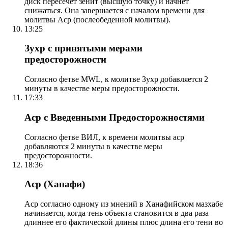
диск пересечет зенит (высшую точку) и начнет
снижаться. Она завершается с началом времени для
молитвы Аср (послеобеденной молитвы).
13:25
Зухр с принятыми мерами
предосторожности
Согласно фетве MWL, к молитве Зухр добавляется 2
минуты в качестве меры предосторожности.
17:33
Аср с Введенными Предосторожностями
Согласно фетве ВИЛ, к времени молитвы аср
добавляются 2 минуты в качестве меры
предосторожности.
18:36
Аср (Ханафи)
Аср согласно одному из мнений в Ханафийском мазхабе
начинается, когда тень объекта становится в два раза
длиннее его фактической длины плюс длина его тени во