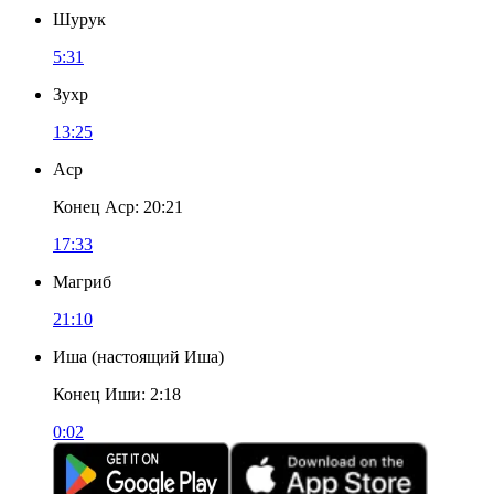
Шурук
5:31
Зухр
13:25
Аср
Конец Аср
:
20:21
17:33
Магриб
21:10
Иша
(
настоящий Иша
)
Конец Иши
:
2:18
0:02