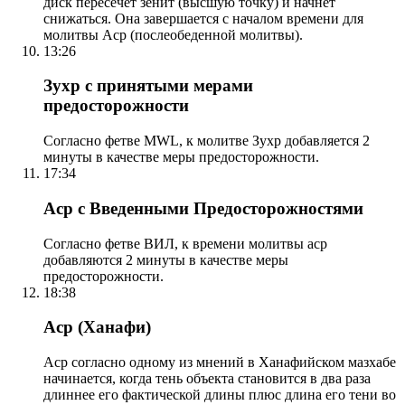
диск пересечет зенит (высшую точку) и начнет
снижаться. Она завершается с началом времени для
молитвы Аср (послеобеденной молитвы).
13:26
Зухр с принятыми мерами
предосторожности
Согласно фетве MWL, к молитве Зухр добавляется 2
минуты в качестве меры предосторожности.
17:34
Аср с Введенными Предосторожностями
Согласно фетве ВИЛ, к времени молитвы аср
добавляются 2 минуты в качестве меры
предосторожности.
18:38
Аср (Ханафи)
Аср согласно одному из мнений в Ханафийском мазхабе
начинается, когда тень объекта становится в два раза
длиннее его фактической длины плюс длина его тени во