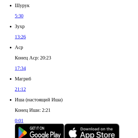
Шурук
5:30
Зухр
13:26
Аср
Конец Аср
:
20:23
17:34
Магриб
21:12
Иша
(
настоящий Иша
)
Конец Иши
:
2:21
0:01