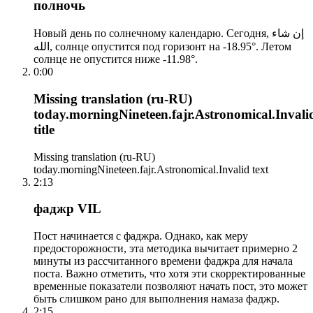
полночь
Новый день по солнечному календарю. Сегодня, إن شاء
الله, солнце опустится под горизонт на -18.95°. Летом
солнце не опустится ниже -11.98°.
0:00
Missing translation (ru-RU)
today.morningNineteen.fajr.Astronomical.Invali
title
Missing translation (ru-RU)
today.morningNineteen.fajr.Astronomical.Invalid text
2:13
фаджр VIL
Пост начинается с фаджра. Однако, как меру
предосторожности, эта методика вычитает примерно 2
минуты из рассчитанного времени фаджра для начала
поста. Важно отметить, что хотя эти скорректированные
временные показатели позволяют начать пост, это может
быть слишком рано для выполнения намаза фаджр.
2:15