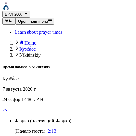
ВИЛ 2007
Open main menu
Learn about prayer times
Home
Кузба́сс
Nikitinskiy
Время намаза в
Nikitinskiy
Кузба́сс
7 августа 2026 г.
24 сафар 1448 г. AH
Фаджр
(
настоящий Фаджр
)
(
Начало поста
)
2:13