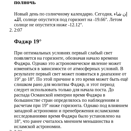
полночь
Новый день по солнечному календарю. Сегодня, إن شاء
الله, солнце опустится под горизонт на -19.66°. Летом
солнце не опустится ниже -12.12°.
2:07
Фаджр 19°
При оптимальных условиях первый слабый свет
появляется на горизонте, обозначая начало времени
Фаджра. Однако это астрономическое явление может
изменяться в зависимости от атмосферных условий. В
результате первый свет может появиться в диапазоне от
19° до 18°. По этой причине в это время может быть ещё
слишком рано для молитвы Фаджр, и этот период
следует использовать только для начала поста. До
распада Османской империи время Фаджра в
большинстве стран определялось по наблюдениям и
расчетам при 19° ниже горизонта. Однако под влиянием
западной астрономии и пренебрежения исламскими
исследованиями время Фаджра было установлено на
18°, что ранее считалось мнением меньшинства в
исламской астрономии.