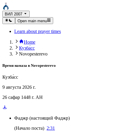
ВИЛ 2007
Open main menu
Learn about prayer times
Home
Кузба́сс
Novopesterevo
Время намаза в
Novopesterevo
Кузба́сс
9 августа 2026 г.
26 сафар 1448 г. AH
Фаджр
(
настоящий Фаджр
)
(
Начало поста
)
2:31