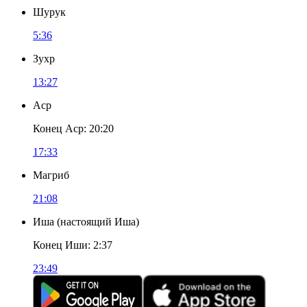
Шурук
5:36
Зухр
13:27
Аср
Конец Аср
:
20:20
17:33
Магриб
21:08
Иша
(
настоящий Иша
)
Конец Иши
:
2:37
23:49