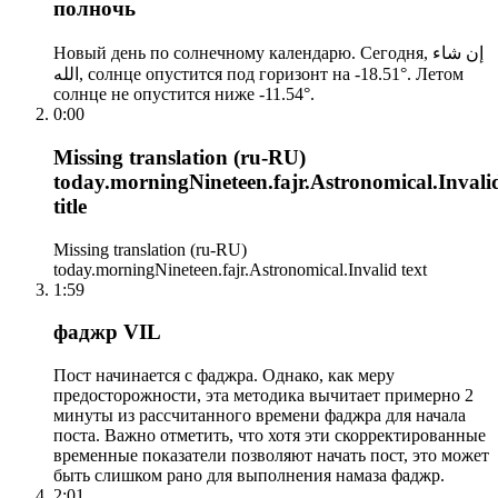
полночь
Новый день по солнечному календарю. Сегодня, إن شاء
الله, солнце опустится под горизонт на -18.51°. Летом
солнце не опустится ниже -11.54°.
0:00
Missing translation (ru-RU)
today.morningNineteen.fajr.Astronomical.Invali
title
Missing translation (ru-RU)
today.morningNineteen.fajr.Astronomical.Invalid text
1:59
фаджр VIL
Пост начинается с фаджра. Однако, как меру
предосторожности, эта методика вычитает примерно 2
минуты из рассчитанного времени фаджра для начала
поста. Важно отметить, что хотя эти скорректированные
временные показатели позволяют начать пост, это может
быть слишком рано для выполнения намаза фаджр.
2:01