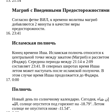
21:14
Магриб с Введенными Предосторожностями
Согласно фетве ВИЛ, к времени молитвы магриб
добавляются 2 минуты в качестве меры
предосторожности.
23:41
Исламская полночь
Конец времени Иша. Исламская полночь относится к
центральной точке между закатом (Магриб) и рассветом
(Фаджр). Середина периода между 21:14 и 2:09
составляет 23:41. В северных широтах время Ишаа
летом может наступать после исламской полуночи. В
этом случае время Ишаа продолжается до Фаджра.
0:00
Полночь
Новый день по солнечному календарю. Сегодня, إن شاء
الله, солнце опустится под горизонт на -18.79°. Летом
солнце не опустится ниже -11.54°.