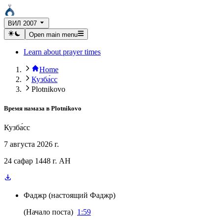
ВИЛ 2007
Open main menu
Learn about prayer times
Home
Кузба́сс
Plotnikovo
Время намаза в
Plotnikovo
Кузба́сс
7 августа 2026 г.
24 сафар 1448 г. AH
Фаджр
(
настоящий Фаджр
)
(
Начало поста
)
1:59