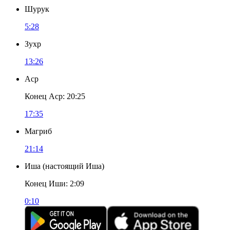
Шурук
5:28
Зухр
13:26
Аср
Конец Аср
:
20:25
17:35
Магриб
21:14
Иша
(
настоящий Иша
)
Конец Иши
:
2:09
0:10