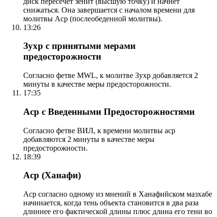
диск пересечет зенит (высшую точку) и начнет
снижаться. Она завершается с началом времени для
молитвы Аср (послеобеденной молитвы).
13:26
Зухр с принятыми мерами
предосторожности
Согласно фетве MWL, к молитве Зухр добавляется 2
минуты в качестве меры предосторожности.
17:35
Аср с Введенными Предосторожностями
Согласно фетве ВИЛ, к времени молитвы аср
добавляются 2 минуты в качестве меры
предосторожности.
18:39
Аср (Ханафи)
Аср согласно одному из мнений в Ханафийском мазхабе
начинается, когда тень объекта становится в два раза
длиннее его фактической длины плюс длина его тени во