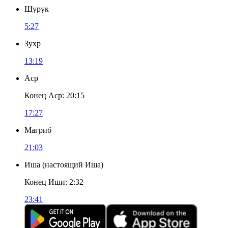
Шурук
5:27
Зухр
13:19
Аср
Конец Аср
:
20:15
17:27
Магриб
21:03
Иша
(
настоящий Иша
)
Конец Иши
:
2:32
23:41