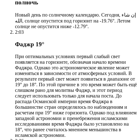
полночь
Новый день по солнечному календарю. Сегодня, إن شاء
الله, солнце опустится под горизонт на -19.76°. Летом
солнце не опустится ниже -12.79°.
2:03
Фаджр 19°
При оптимальных условиях первый слабый свет
появляется на горизонте, обозначая начало времени
Фаджра. Однако это астрономическое явление может
изменяться в зависимости от атмосферных условий. В
результате первый свет может появиться в диапазоне от
19° до 18°. По этой причине в это время может быть ещё
слишком рано для молитвы Фаджр, и этот период
следует использовать только для начала поста. До
распада Османской империи время Фаджра в
большинстве стран определялось по наблюдениям и
расчетам при 19° ниже горизонта. Однако под влиянием
западной астрономии и пренебрежения исламскими
исследованиями время Фаджра было установлено на
18°, что ранее считалось мнением меньшинства в
исламской астрономии.