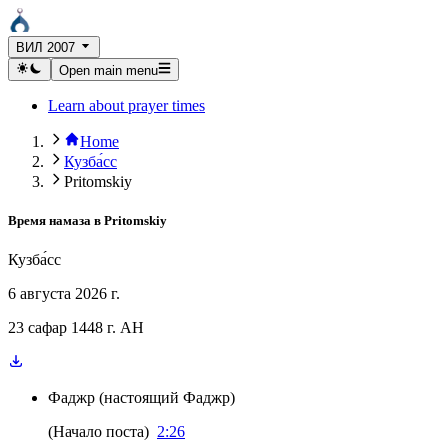
ВИЛ 2007
Open main menu
Learn about prayer times
Home
Кузба́сс
Pritomskiy
Время намаза в
Pritomskiy
Кузба́сс
6 августа 2026 г.
23 сафар 1448 г. AH
Фаджр
(
настоящий Фаджр
)
(
Начало поста
)
2:26