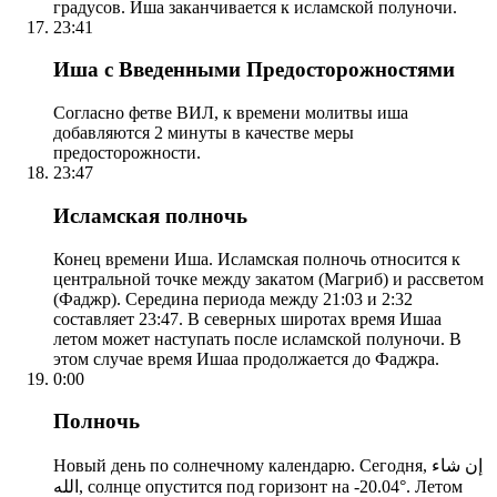
градусов. Иша заканчивается к исламской полуночи.
23:41
Иша с Введенными Предосторожностями
Согласно фетве ВИЛ, к времени молитвы иша
добавляются 2 минуты в качестве меры
предосторожности.
23:47
Исламская полночь
Конец времени Иша. Исламская полночь относится к
центральной точке между закатом (Магриб) и рассветом
(Фаджр). Середина периода между 21:03 и 2:32
составляет 23:47. В северных широтах время Ишаа
летом может наступать после исламской полуночи. В
этом случае время Ишаа продолжается до Фаджра.
0:00
Полночь
Новый день по солнечному календарю. Сегодня, إن شاء
الله, солнце опустится под горизонт на -20.04°. Летом