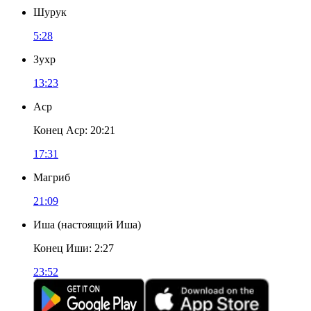
Шурук
5:28
Зухр
13:23
Аср
Конец Аср
:
20:21
17:31
Магриб
21:09
Иша
(
настоящий Иша
)
Конец Иши
:
2:27
23:52