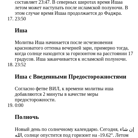
составляет 23:47. В северных широтах время Ишаа
летом может наступать после исламской полуночи. В
этом случае время Ишаа продолжается до Фаджра.
23:50
Иша
Молитва Иша начинается после исчезновения
красноватого оттенка вечерней зари, примерно тогда,
когда солнце находится за горизонтом на расстоянии 17
градусов. Иша заканчивается к исламской полуночи.
23:52
Иша с Введенными Предосторожностями
Согласно фетве ВИЛ, к времени молитвы иша
добавляются 2 минуты в качестве меры
предосторожности.
0:00
Полночь
Новый день по солнечному календарю. Сегодня, إن شاء
الله, солнце опустится под горизонт на -19.62°. Летом