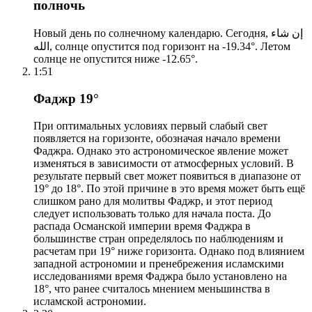
полночь
Новый день по солнечному календарю. Сегодня, إن شاء
الله, солнце опустится под горизонт на -19.34°. Летом
солнце не опустится ниже -12.65°.
1:51
Фаджр 19°
При оптимальных условиях первый слабый свет
появляется на горизонте, обозначая начало времени
Фаджра. Однако это астрономическое явление может
изменяться в зависимости от атмосферных условий. В
результате первый свет может появиться в диапазоне от
19° до 18°. По этой причине в это время может быть ещё
слишком рано для молитвы Фаджр, и этот период
следует использовать только для начала поста. До
распада Османской империи время Фаджра в
большинстве стран определялось по наблюдениям и
расчетам при 19° ниже горизонта. Однако под влиянием
западной астрономии и пренебрежения исламскими
исследованиями время Фаджра было установлено на
18°, что ранее считалось мнением меньшинства в
исламской астрономии.