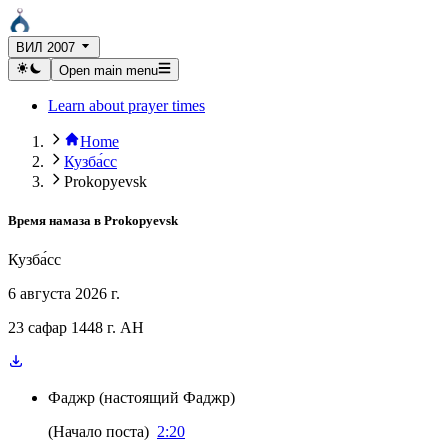
ВИЛ 2007
Open main menu
Learn about prayer times
Home
Кузба́сс
Prokopyevsk
Время намаза в
Prokopyevsk
Кузба́сс
6 августа 2026 г.
23 сафар 1448 г. AH
Фаджр
(
настоящий Фаджр
)
(
Начало поста
)
2:20