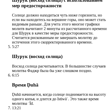
Шурук (восход солнца) с использованием
мер предосторожности
Солнце должно находиться чуть ниже горизонта, но
если вы находитесь на вершине горы, оно может стать
видимым раньше. Для учета этого многие графики
молитв вычитают 2 минуты из рассчитанного времени
для Шурук в качестве меры предосторожности.
Считается рискованным не завершать молитву до
истечения этого скорректированного времени.
5:27
Шурук (восход солнца)
Восход солнца расчитывается. В большинстве случаев
молитва Фаджр была бы уже слишком поздно.
6:15
Время Ḍuhā
Ḍuhā начинается, когда солнце поднимается на высоту
одного копья, и длится до Istiwāʾ. Это также время
молитвы ʿĪd.
13:21