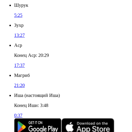
Шурук
5:25
Зухр
13:27
Аср
Конец Аср
:
20:29
17:37
Магриб
21:20
Иша
(
настоящий Иша
)
Конец Иши
:
3:48
0:37