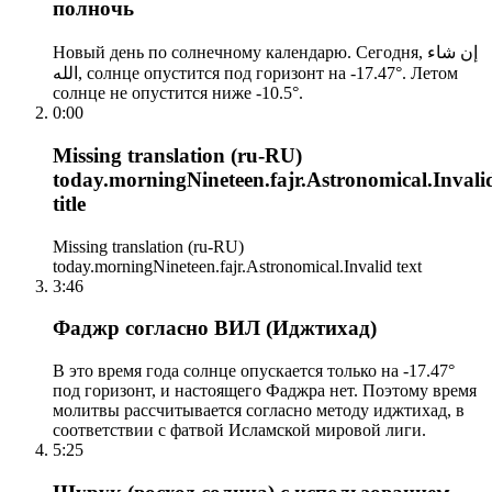
полночь
Новый день по солнечному календарю. Сегодня, إن شاء
الله, солнце опустится под горизонт на -17.47°. Летом
солнце не опустится ниже -10.5°.
0:00
Missing translation (ru-RU)
today.morningNineteen.fajr.Astronomical.Invali
title
Missing translation (ru-RU)
today.morningNineteen.fajr.Astronomical.Invalid text
3:46
Фаджр согласно ВИЛ (Иджтихад)
В это время года солнце опускается только на -17.47°
под горизонт, и настоящего Фаджра нет. Поэтому время
молитвы рассчитывается согласно методу иджтихад, в
соответствии с фатвой Исламской мировой лиги.
5:25