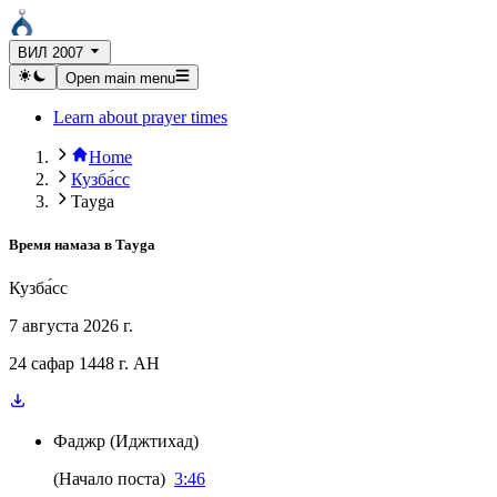
ВИЛ 2007
Open main menu
Learn about prayer times
Home
Кузба́сс
Tayga
Время намаза в
Tayga
Кузба́сс
7 августа 2026 г.
24 сафар 1448 г. AH
Фаджр
(
Иджтихад
)
(
Начало поста
)
3:46