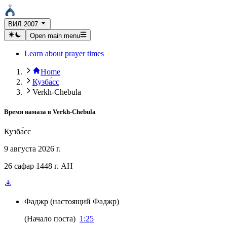
ВИЛ 2007
Open main menu
Learn about prayer times
Home
Кузба́сс
Verkh-Chebula
Время намаза в
Verkh-Chebula
Кузба́сс
9 августа 2026 г.
26 сафар 1448 г. AH
Фаджр
(
настоящий Фаджр
)
(
Начало поста
)
1:25