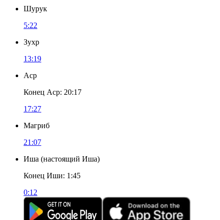
Шурук
5:22
Зухр
13:19
Аср
Конец Аср
:
20:17
17:27
Магриб
21:07
Иша
(
настоящий Иша
)
Конец Иши
:
1:45
0:12