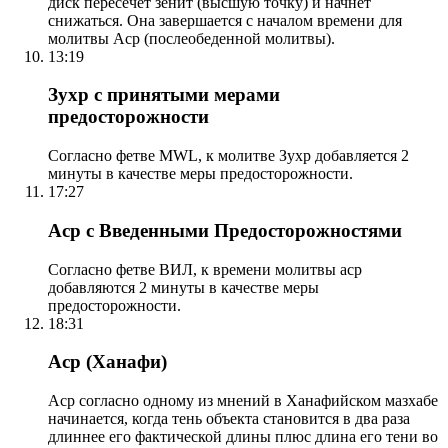
диск пересечет зенит (высшую точку) и начнет
снижаться. Она завершается с началом времени для
молитвы Аср (послеобеденной молитвы).
13:19
Зухр с принятыми мерами
предосторожности
Согласно фетве MWL, к молитве Зухр добавляется 2
минуты в качестве меры предосторожности.
17:27
Аср с Введенными Предосторожностями
Согласно фетве ВИЛ, к времени молитвы аср
добавляются 2 минуты в качестве меры
предосторожности.
18:31
Аср (Ханафи)
Аср согласно одному из мнений в Ханафийском мазхабе
начинается, когда тень объекта становится в два раза
длиннее его фактической длины плюс длина его тени во