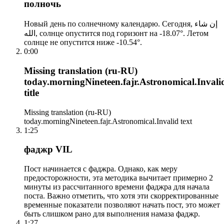
полночь
Новый день по солнечному календарю. Сегодня, إن شاء
الله, солнце опустится под горизонт на -18.07°. Летом
солнце не опустится ниже -10.54°.
0:00
Missing translation (ru-RU)
today.morningNineteen.fajr.Astronomical.Invali
title
Missing translation (ru-RU)
today.morningNineteen.fajr.Astronomical.Invalid text
1:25
фаджр VIL
Пост начинается с фаджра. Однако, как меру
предосторожности, эта методика вычитает примерно 2
минуты из рассчитанного времени фаджра для начала
поста. Важно отметить, что хотя эти скорректированные
временные показатели позволяют начать пост, это может
быть слишком рано для выполнения намаза фаджр.
1:27