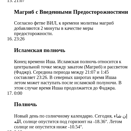
21:07
Магриб с Введенными Предосторожностями
Согласно фетве ВИЛ, к времени молитвы магриб
добавляются 2 минуты в качестве меры
предосторожности.
23:26
Исламская полночь
Конец времени Иша. Исламская полночь относится к
центральной точке между закатом (Магриб) и рассветом
(Фаджр). Середина периода между 21:07 и 1:45
составляет 23:26. В северных широтах время Ишаа
летом может наступать после исламской полуночи. В
этом случае время Ишаа продолжается до Фаджра.
0:00
Полночь
Новый день по солнечному календарю. Сегодня, إن شاء
الله, солнце опустится под горизонт на -18.36°. Летом
солнце не опустится ниже -10.54°.