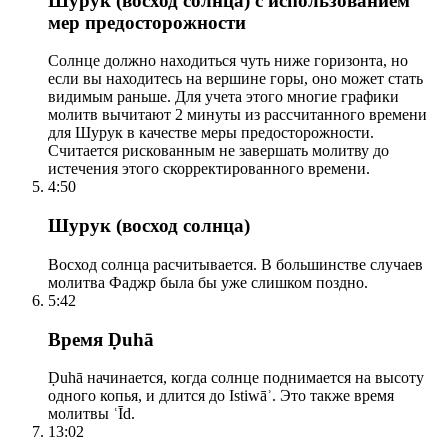
Шурук (восход солнца) с использованием
мер предосторожности
Солнце должно находиться чуть ниже горизонта, но
если вы находитесь на вершине горы, оно может стать
видимым раньше. Для учета этого многие графики
молитв вычитают 2 минуты из рассчитанного времени
для Шурук в качестве меры предосторожности.
Считается рискованным не завершать молитву до
истечения этого скорректированного времени.
4:50
Шурук (восход солнца)
Восход солнца расчитывается. В большинстве случаев
молитва Фаджр была бы уже слишком поздно.
5:42
Время Ḍuhā
Ḍuhā начинается, когда солнце поднимается на высоту
одного копья, и длится до Istiwāʾ. Это также время
молитвы ʿĪd.
13:02