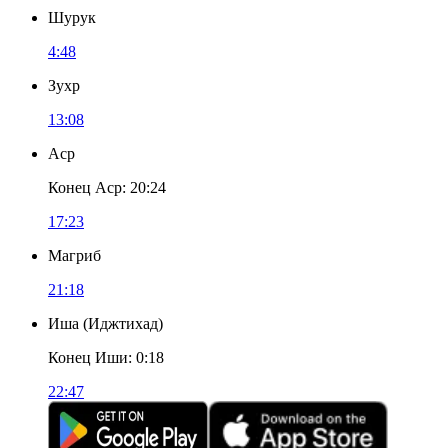
Шурук
4:48
Зухр
13:08
Аср
Конец Аср
:
20:24
17:23
Магриб
21:18
Иша
(
Иджтихад
)
Конец Иши
:
0:18
22:47