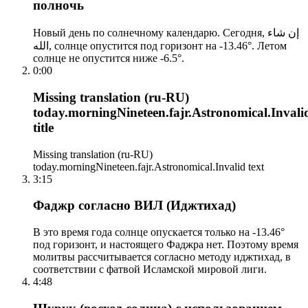
полночь
Новый день по солнечному календарю. Сегодня, إن شاء
الله, солнце опустится под горизонт на -13.46°. Летом
солнце не опустится ниже -6.5°.
0:00
Missing translation (ru-RU)
today.morningNineteen.fajr.Astronomical.Invali
title
Missing translation (ru-RU)
today.morningNineteen.fajr.Astronomical.Invalid text
3:15
Фаджр согласно ВИЛ (Иджтихад)
В это время года солнце опускается только на -13.46°
под горизонт, и настоящего Фаджра нет. Поэтому время
молитвы рассчитывается согласно методу иджтихад, в
соответствии с фатвой Исламской мировой лиги.
4:48