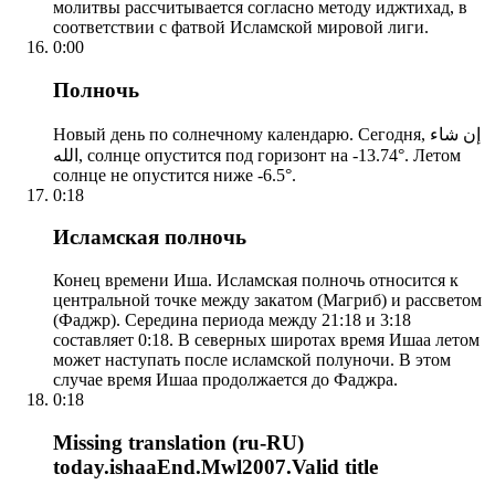
молитвы рассчитывается согласно методу иджтихад, в
соответствии с фатвой Исламской мировой лиги.
0:00
Полночь
Новый день по солнечному календарю. Сегодня, إن شاء
الله, солнце опустится под горизонт на -13.74°. Летом
солнце не опустится ниже -6.5°.
0:18
Исламская полночь
Конец времени Иша. Исламская полночь относится к
центральной точке между закатом (Магриб) и рассветом
(Фаджр). Середина периода между 21:18 и 3:18
составляет 0:18. В северных широтах время Ишаа летом
может наступать после исламской полуночи. В этом
случае время Ишаа продолжается до Фаджра.
0:18
Missing translation (ru-RU)
today.ishaaEnd.Mwl2007.Valid title