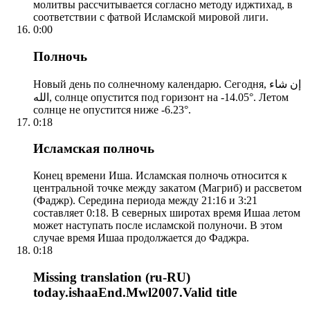
молитвы рассчитывается согласно методу иджтихад, в
соответствии с фатвой Исламской мировой лиги.
0:00
Полночь
Новый день по солнечному календарю. Сегодня, إن شاء
الله, солнце опустится под горизонт на -14.05°. Летом
солнце не опустится ниже -6.23°.
0:18
Исламская полночь
Конец времени Иша. Исламская полночь относится к
центральной точке между закатом (Магриб) и рассветом
(Фаджр). Середина периода между 21:16 и 3:21
составляет 0:18. В северных широтах время Ишаа летом
может наступать после исламской полуночи. В этом
случае время Ишаа продолжается до Фаджра.
0:18
Missing translation (ru-RU)
today.ishaaEnd.Mwl2007.Valid title