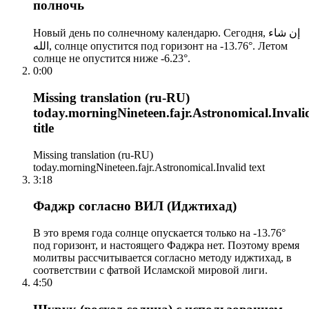
полночь
Новый день по солнечному календарю. Сегодня, إن شاء
الله, солнце опустится под горизонт на -13.76°. Летом
солнце не опустится ниже -6.23°.
0:00
Missing translation (ru-RU)
today.morningNineteen.fajr.Astronomical.Invali
title
Missing translation (ru-RU)
today.morningNineteen.fajr.Astronomical.Invalid text
3:18
Фаджр согласно ВИЛ (Иджтихад)
В это время года солнце опускается только на -13.76°
под горизонт, и настоящего Фаджра нет. Поэтому время
молитвы рассчитывается согласно методу иджтихад, в
соответствии с фатвой Исламской мировой лиги.
4:50