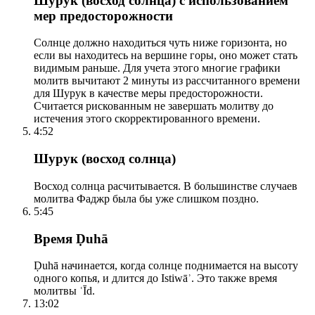
Шурук (восход солнца) с использованием
мер предосторожности
Солнце должно находиться чуть ниже горизонта, но
если вы находитесь на вершине горы, оно может стать
видимым раньше. Для учета этого многие графики
молитв вычитают 2 минуты из рассчитанного времени
для Шурук в качестве меры предосторожности.
Считается рискованным не завершать молитву до
истечения этого скорректированного времени.
4:52
Шурук (восход солнца)
Восход солнца расчитывается. В большинстве случаев
молитва Фаджр была бы уже слишком поздно.
5:45
Время Ḍuhā
Ḍuhā начинается, когда солнце поднимается на высоту
одного копья, и длится до Istiwāʾ. Это также время
молитвы ʿĪd.
13:02