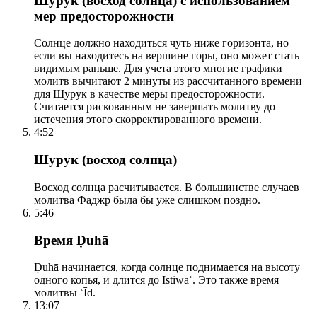
Шурук (восход солнца) с использованием
мер предосторожности
Солнце должно находиться чуть ниже горизонта, но
если вы находитесь на вершине горы, оно может стать
видимым раньше. Для учета этого многие графики
молитв вычитают 2 минуты из рассчитанного времени
для Шурук в качестве меры предосторожности.
Считается рискованным не завершать молитву до
истечения этого скорректированного времени.
4:52
Шурук (восход солнца)
Восход солнца расчитывается. В большинстве случаев
молитва Фаджр была бы уже слишком поздно.
5:46
Время Ḍuhā
Ḍuhā начинается, когда солнце поднимается на высоту
одного копья, и длится до Istiwāʾ. Это также время
молитвы ʿĪd.
13:07