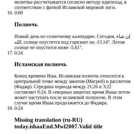
молитвы рассчитывается согласно методу иджтихад, в
соответствии с фатвой Исламской мировой лиги.
0:00
Полночь
Новый день по солнечному календарю. Сегодня, إن شاء
الله, солнце опустится под горизонт на -13.14°. Летом
солнце не опустится ниже -5.61°.
0:24
Исламская полночь
Конец времени Иша. Исламская полночь относится к
центральной точке между закатом (Магриб) и рассветом
(Фаджр). Середина периода между 21:26 и 3:22
составляет 0:24. В северных широтах время Ишаа летом
может наступать после исламской полуночи. В этом
случае время Ишаа продолжается до Фаджра.
0:24
Missing translation (ru-RU)
today.ishaaEnd.Mwl2007.Valid title