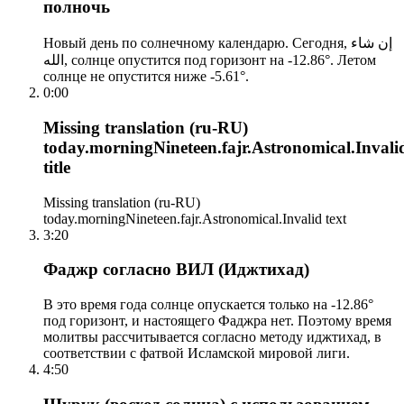
полночь
Новый день по солнечному календарю. Сегодня, إن شاء
الله, солнце опустится под горизонт на -12.86°. Летом
солнце не опустится ниже -5.61°.
0:00
Missing translation (ru-RU)
today.morningNineteen.fajr.Astronomical.Invali
title
Missing translation (ru-RU)
today.morningNineteen.fajr.Astronomical.Invalid text
3:20
Фаджр согласно ВИЛ (Иджтихад)
В это время года солнце опускается только на -12.86°
под горизонт, и настоящего Фаджра нет. Поэтому время
молитвы рассчитывается согласно методу иджтихад, в
соответствии с фатвой Исламской мировой лиги.
4:50