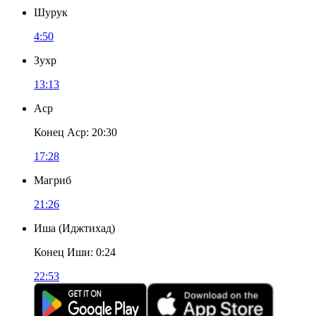
Шурук
4:50
Зухр
13:13
Аср
Конец Аср
:
20:30
17:28
Магриб
21:26
Иша
(
Иджтихад
)
Конец Иши
:
0:24
22:53