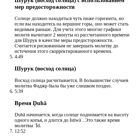
Шурук (восход солнца) с использованием
мер предосторожности
Солнце должно находиться чуть ниже горизонта, но
если вы находитесь на вершине горы, оно может стать
видимым раньше. Для учета этого многие графики
молитв вычитают 2 минуты из рассчитанного времени
для Шурук в качестве меры предосторожности.
Считается рискованным не завершать молитву до
истечения этого скорректированного времени.
4:49
Шурук (восход солнца)
Восход солнца расчитывается. В большинстве случаев
молитва Фаджр была бы уже слишком поздно.
5:39
Время Ḍuhā
Ḍuhā начинается, когда солнце поднимается на высоту
одного копья, и длится до Istiwāʾ. Это также время
молитвы ʿĪd.
12:52