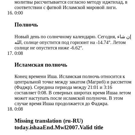
молитвы рассчитывается согласно методу иджтихад, в
соответствии с фатвой Исламской мировой лиги.
0:00
Полночь
Новый день по солнечному календарю. Сегодня, إن شاء
الله, солнце опустится под горизонт на -14.74°. Летом
солнце не опустится ниже -6.62°.
0:08
Исламская полночь
Конец времени Иша. Исламская полночь относится к
центральной точке между закатом (Магриб) и рассветом
(Фаджр). Середина периода между 21:01 и 3:16
составляет 0:08. В северных широтах время Ишаа летом
может наступать после исламской полуночи. В этом
случае время Ишаа продолжается до Фаджра.
0:08
Missing translation (ru-RU)
today.ishaaEnd.Mwl2007.Valid title