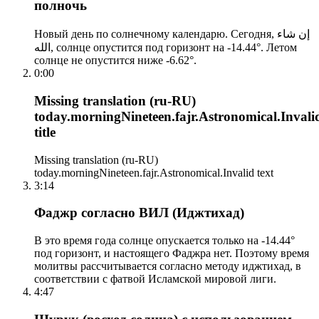
полночь
Новый день по солнечному календарю. Сегодня, إن شاء
الله, солнце опустится под горизонт на -14.44°. Летом
солнце не опустится ниже -6.62°.
0:00
Missing translation (ru-RU)
today.morningNineteen.fajr.Astronomical.Invali
title
Missing translation (ru-RU)
today.morningNineteen.fajr.Astronomical.Invalid text
3:14
Фаджр согласно ВИЛ (Иджтихад)
В это время года солнце опускается только на -14.44°
под горизонт, и настоящего Фаджра нет. Поэтому время
молитвы рассчитывается согласно методу иджтихад, в
соответствии с фатвой Исламской мировой лиги.
4:47