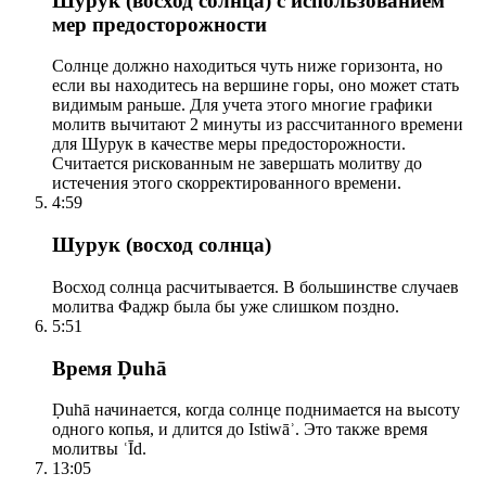
Шурук (восход солнца) с использованием
мер предосторожности
Солнце должно находиться чуть ниже горизонта, но
если вы находитесь на вершине горы, оно может стать
видимым раньше. Для учета этого многие графики
молитв вычитают 2 минуты из рассчитанного времени
для Шурук в качестве меры предосторожности.
Считается рискованным не завершать молитву до
истечения этого скорректированного времени.
4:59
Шурук (восход солнца)
Восход солнца расчитывается. В большинстве случаев
молитва Фаджр была бы уже слишком поздно.
5:51
Время Ḍuhā
Ḍuhā начинается, когда солнце поднимается на высоту
одного копья, и длится до Istiwāʾ. Это также время
молитвы ʿĪd.
13:05