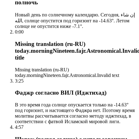
полночь
Новый день по солнечному календарю. Сегодня, إن شاء
الله, солнце опустится под горизонт на -14.63°. Летом
солнце не опустится ниже -7.1°.
0:00
Missing translation (ru-RU)
today.morningNineteen.fajr.Astronomical.Invali
title
Missing translation (ru-RU)
today.morningNineteen.fajr.Astronomical.Invalid text
3:25
Фаджр согласно ВИЛ (Иджтихад)
В это время года солнце опускается только на -14.63°
под горизонт, и настоящего Фаджра нет. Поэтому время
молитвы рассчитывается согласно методу иджтихад, в
соответствии с фатвой Исламской мировой лиги.
4:57