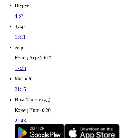
Шурук
4:57
Зухр
13:11
Аср
Конец Аср
:
20:20
17:23
Магриб
21:15
Иша
(
Иджтихад
)
Конец Иши
:
0:20
22:43