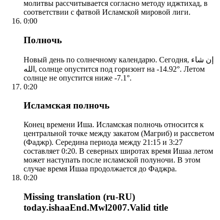
молитвы рассчитывается согласно методу иджтихад, в
соответствии с фатвой Исламской мировой лиги.
0:00
Полночь
Новый день по солнечному календарю. Сегодня, إن شاء
الله, солнце опустится под горизонт на -14.92°. Летом
солнце не опустится ниже -7.1°.
0:20
Исламская полночь
Конец времени Иша. Исламская полночь относится к
центральной точке между закатом (Магриб) и рассветом
(Фаджр). Середина периода между 21:15 и 3:27
составляет 0:20. В северных широтах время Ишаа летом
может наступать после исламской полуночи. В этом
случае время Ишаа продолжается до Фаджра.
0:20
Missing translation (ru-RU)
today.ishaaEnd.Mwl2007.Valid title