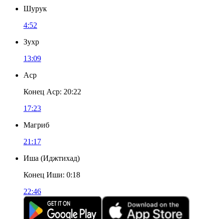
Шурук
4:52
Зухр
13:09
Аср
Конец Аср
:
20:22
17:23
Магриб
21:17
Иша
(
Иджтихад
)
Конец Иши
:
0:18
22:46