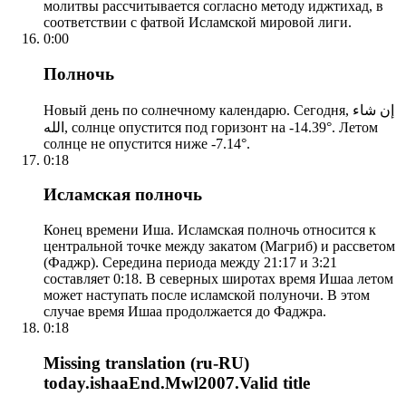
молитвы рассчитывается согласно методу иджтихад, в
соответствии с фатвой Исламской мировой лиги.
0:00
Полночь
Новый день по солнечному календарю. Сегодня, إن شاء
الله, солнце опустится под горизонт на -14.39°. Летом
солнце не опустится ниже -7.14°.
0:18
Исламская полночь
Конец времени Иша. Исламская полночь относится к
центральной точке между закатом (Магриб) и рассветом
(Фаджр). Середина периода между 21:17 и 3:21
составляет 0:18. В северных широтах время Ишаа летом
может наступать после исламской полуночи. В этом
случае время Ишаа продолжается до Фаджра.
0:18
Missing translation (ru-RU)
today.ishaaEnd.Mwl2007.Valid title