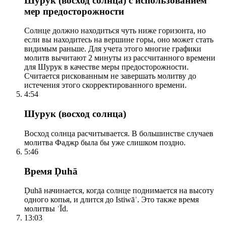
Шурук (восход солнца) с использованием
мер предосторожности
Солнце должно находиться чуть ниже горизонта, но
если вы находитесь на вершине горы, оно может стать
видимым раньше. Для учета этого многие графики
молитв вычитают 2 минуты из рассчитанного времени
для Шурук в качестве меры предосторожности.
Считается рискованным не завершать молитву до
истечения этого скорректированного времени.
4:54
Шурук (восход солнца)
Восход солнца расчитывается. В большинстве случаев
молитва Фаджр была бы уже слишком поздно.
5:46
Время Ḍuhā
Ḍuhā начинается, когда солнце поднимается на высоту
одного копья, и длится до Istiwāʾ. Это также время
молитвы ʿĪd.
13:03