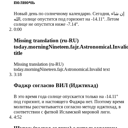
полночь
Новый день по солнечному календарю. Сегодня, إن شاء
الله, солнце опустится под горизонт на -14.11°. Летом
солнце не опустится ниже -7.14°.
0:00
Missing translation (ru-RU)
today.morningNineteen.fajr.Astronomical.Invali
title
Missing translation (ru-RU)
today.morningNineteen.fajr.Astronomical.Invalid text
3:18
Фаджр согласно ВИЛ (Иджтихад)
В это время года солнце опускается только на -14.11°
под горизонт, и настоящего Фаджра нет. Поэтому время
молитвы рассчитывается согласно методу иджтихад, в
соответствии с фатвой Исламской мировой лиги.
4:52