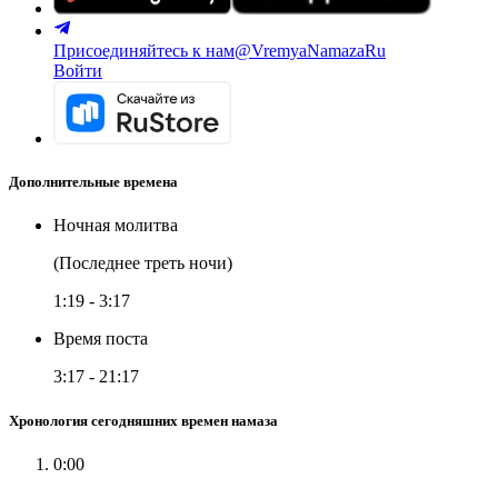
Присоединяйтесь к нам
@VremyaNamazaRu
Войти
Дополнительные времена
Ночная молитва
(Последнее треть ночи)
1:19
-
3:17
Время поста
3:17
-
21:17
Хронология сегодняшних времен намаза
0:00