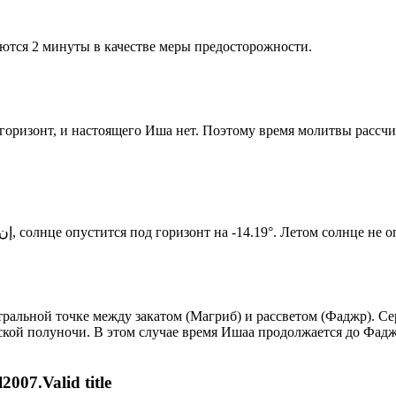
ются 2 минуты в качестве меры предосторожности.
д горизонт, и настоящего Иша нет. Поэтому время молитвы рассч
Новый день по солнечному календарю. Сегодня, إن شاء الله, солнце опустится под горизонт на -14.19°. Лет
альной точке между закатом (Магриб) и рассветом (Фаджр). Сер
ской полуночи. В этом случае время Ишаа продолжается до Фадж
007.Valid title