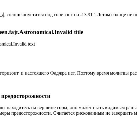
Новый день по солнечному календарю. Сегодня, إن شاء الله, солнце опустится под горизонт на -13.91°. Лет
n.fajr.Astronomical.Invalid title
mical.Invalid text
д горизонт, и настоящего Фаджра нет. Поэтому время молитвы ра
р предосторожности
 вы находитесь на вершине горы, оно может стать видимым рань
меры предосторожности. Считается рискованным не завершать м