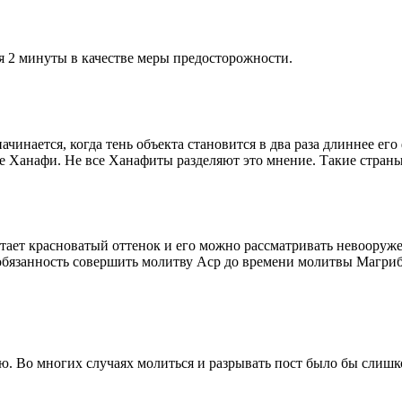
я 2 минуты в качестве меры предосторожности.
чинается, когда тень объекта становится в два раза длиннее ег
ие Ханафи. Не все Ханафиты разделяют это мнение. Такие страны,
етает красноватый оттенок и его можно рассматривать невооруж
 обязанность совершить молитву Аср до времени молитвы Магриб
рю. Во многих случаях молиться и разрывать пост было бы слишк