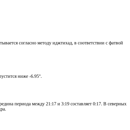
итывается согласно методу иджтихад, в соответствии с фатвой
ом солнце не опустится ниже -6.95°.
едина периода между 21:17 и 3:19 составляет 0:17. В северных
ра.