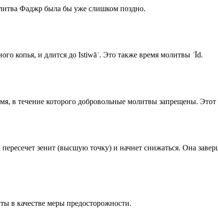
олитва Фаджр была бы уже слишком поздно.
го копья, и длится до Istiwāʾ. Это также время молитвы ʿĪd.
емя, в течение которого добровольные молитвы запрещены. Этот 
к пересечет зенит (высшую точку) и начнет снижаться. Она заве
ты в качестве меры предосторожности.