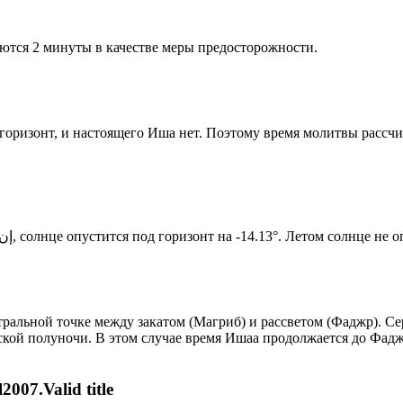
ются 2 минуты в качестве меры предосторожности.
д горизонт, и настоящего Иша нет. Поэтому время молитвы рассч
Новый день по солнечному календарю. Сегодня, إن شاء الله, солнце опустится под горизонт на -14.13°. Лет
альной точке между закатом (Магриб) и рассветом (Фаджр). Сер
ской полуночи. В этом случае время Ишаа продолжается до Фадж
007.Valid title