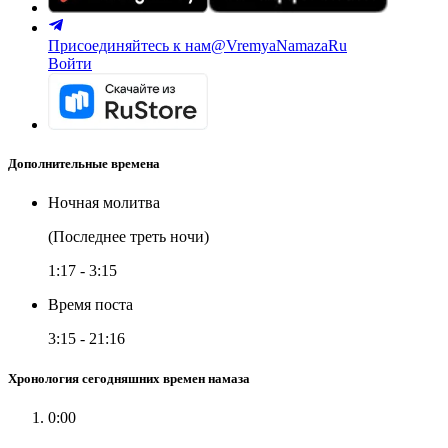
Присоединяйтесь к нам
@VremyaNamazaRu
Войти
Дополнительные времена
Ночная молитва
(Последнее треть ночи)
1:17
-
3:15
Время поста
3:15
-
21:16
Хронология сегодняшних времен намаза
0:00