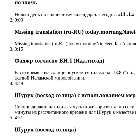
полночь
0:00
Missing translation (ru-RU) today.morningNinetee
Missing translation (ru-RU) today.morningNineteen.fajr.Astrono
3:15
Фаджр согласно ВИЛ (Иджтихад)
В это время года солнце опускается только на -13.85° по
фатвой Исламской мировой лиги.
4:49
Шурук (восход солнца) с использованием ме
Солнце должно находиться чуть ниже горизонта, но если
минуты из рассчитанного времени для Шурук в качестве 
4:51
Шурук (восход солнца)