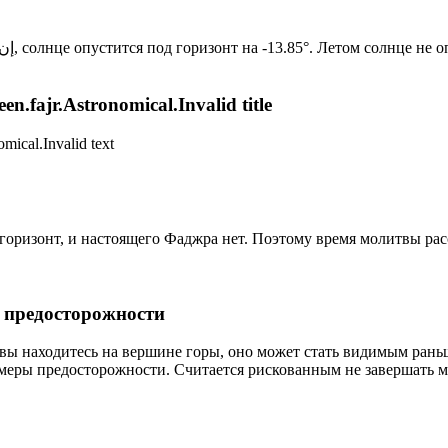
Новый день по солнечному календарю. Сегодня, إن شاء الله, солнце опустится под горизонт на -13.85°. Лет
n.fajr.Astronomical.Invalid title
mical.Invalid text
д горизонт, и настоящего Фаджра нет. Поэтому время молитвы ра
р предосторожности
 вы находитесь на вершине горы, оно может стать видимым рань
меры предосторожности. Считается рискованным не завершать м