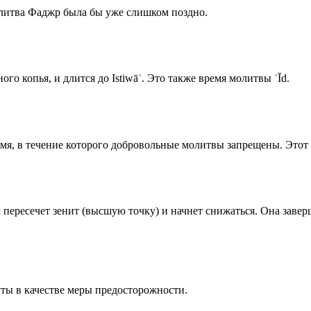
олитва Фаджр была бы уже слишком поздно.
го копья, и длится до Istiwāʾ. Это также время молитвы ʿĪd.
емя, в течение которого добровольные молитвы запрещены. Этот 
к пересечет зенит (высшую точку) и начнет снижаться. Она заве
ты в качестве меры предосторожности.