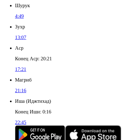
Шурук
4:49
Зухр
13:07
Аср
Конец Аср
:
20:21
17:21
Магриб
21:16
Иша
(
Иджтихад
)
Конец Иши
:
0:16
22:45