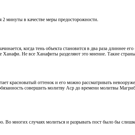
я 2 минуты в качестве меры предосторожности.
чинается, когда тень объекта становится в два раза длиннее ег
ие Ханафи. Не все Ханафиты разделяют это мнение. Такие страны,
етает красноватый оттенок и его можно рассматривать невооруж
 обязанность совершить молитву Аср до времени молитвы Магриб
рю. Во многих случаях молиться и разрывать пост было бы слишк