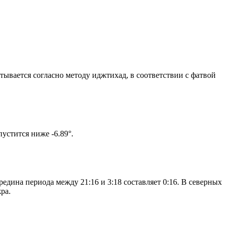
итывается согласно методу иджтихад, в соответствии с фатвой
ом солнце не опустится ниже -6.89°.
едина периода между 21:16 и 3:18 составляет 0:16. В северных
ра.