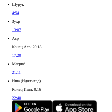
Шурук
4:54
Зухр
13:07
Аср
Конец Аср
:
20:18
17:20
Магриб
21:11
Иша
(
Иджтихад
)
Конец Иши
:
0:16
22:40