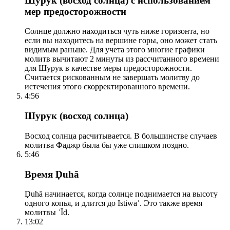
Шурук (восход солнца) с использованием
мер предосторожности
Солнце должно находиться чуть ниже горизонта, но
если вы находитесь на вершине горы, оно может стать
видимым раньше. Для учета этого многие графики
молитв вычитают 2 минуты из рассчитанного времени
для Шурук в качестве меры предосторожности.
Считается рискованным не завершать молитву до
истечения этого скорректированного времени.
4:56
Шурук (восход солнца)
Восход солнца расчитывается. В большинстве случаев
молитва Фаджр была бы уже слишком поздно.
5:46
Время Ḍuhā
Ḍuhā начинается, когда солнце поднимается на высоту
одного копья, и длится до Istiwāʾ. Это также время
молитвы ʿĪd.
13:02