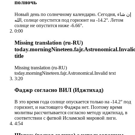
полночь
Новый день по солнечному календарю. Сегодня, إن شاء
الله, солнце опустится под горизонт на -14.2°. Летом
солнце не опустится ниже -6.66°.
0:00
Missing translation (ru-RU)
today.morningNineteen.fajr.Astronomical.Invali
title
Missing translation (ru-RU)
today.morningNineteen.fajr.Astronomical.Invalid text
3:20
Фаджр согласно ВИЛ (Иджтихад)
В это время года солнце опускается только на -14.2° под
горизонт, и настоящего Фаджра нет. Поэтому время
молитвы рассчитывается согласно методу иджтихад, в
соответствии с фатвой Исламской мировой лиги.
4:54