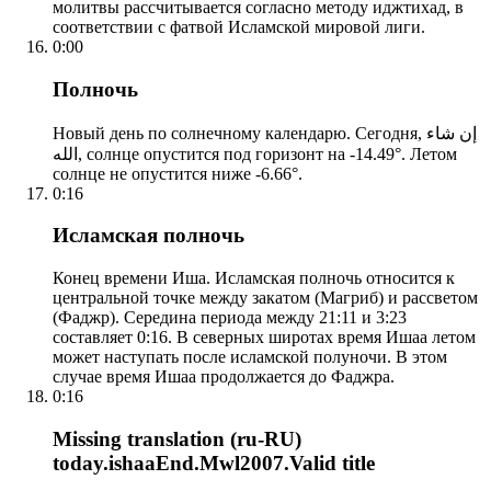
молитвы рассчитывается согласно методу иджтихад, в
соответствии с фатвой Исламской мировой лиги.
0:00
Полночь
Новый день по солнечному календарю. Сегодня, إن شاء
الله, солнце опустится под горизонт на -14.49°. Летом
солнце не опустится ниже -6.66°.
0:16
Исламская полночь
Конец времени Иша. Исламская полночь относится к
центральной точке между закатом (Магриб) и рассветом
(Фаджр). Середина периода между 21:11 и 3:23
составляет 0:16. В северных широтах время Ишаа летом
может наступать после исламской полуночи. В этом
случае время Ишаа продолжается до Фаджра.
0:16
Missing translation (ru-RU)
today.ishaaEnd.Mwl2007.Valid title